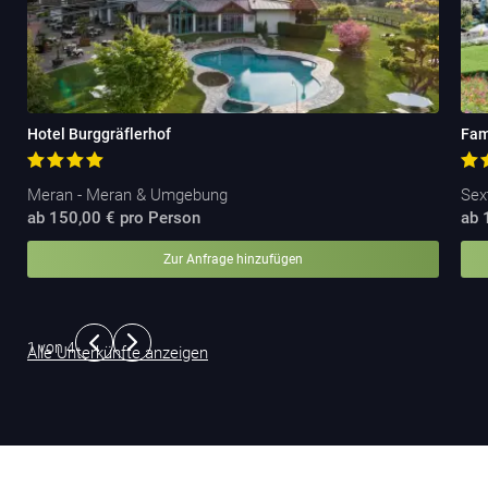
Hotel Burggräflerhof
Fam
Meran - Meran & Umgebung
Sex
ab 150,00 € pro Person
ab 
Zur Anfrage hinzufügen
1
von
4
Alle Unterkünfte anzeigen