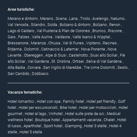
Aree turistiche:
Merano e dintorni
,
Merano
,
Scena
,
Lana
,
Tirolo
,
Avelengo
,
Naturno
,
Val Venosta
,
Silandro
,
Solda
,
Bolzano & dintorni
,
Bolzano
,
Renon
,
Lago di Caldaro
,
Val Pusteria & Plan de Corones
,
Brunico
,
Riscone
,
Gais
,
Falzes
,
Valle Aurina
,
Valdaora
,
Valle Isarco & Wipptal
,
Bressanone
,
Maranza
,
Chiusa
,
Val di Funes
,
Vipiteno
,
Racines
,
Ridanna
,
Dolomiti
,
Catinaccio & Latemar
,
Nova Ponente
,
Nova
Levante
,
Obereggen
,
Alpe di Siusi
,
Castelrotto
,
Siusi allo Sciliar
,
Fiè
allo Sciliar
,
Val Gardena
,
St. Cristina
,
Ortisei
,
Selva di Val Gardena
,
Alta Badia
,
Corvara
,
San Vigilio di Marebbe
,
Tre cime Dolomiti
,
Sesto
,
San Candido
,
Dobbiaco
Vacanze tematiche:
Hotel romantici
,
Hotel con spa
,
Family hotel
,
Hotel pet friendly
,
Golf
hotel
,
Hotel per escursionisti
,
Bike hotel
,
Hotel per motociclisti
,
Hotel
gourmet
,
Hotel al lago
,
Vinhotel
,
Hotel sulle piste da sci
,
Medical
wellness hotel
,
Boutique hotel
,
Appartamenti vacanza
,
Chalet
,
Hotel
di lusso
,
Aparthotel
,
Sport hotel
,
Glamping
,
Hotel 3 stelle
,
Hotel 4
stelle
,
Hotel 5 stelle