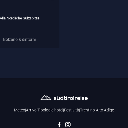
Alla Nördliche Sulzspitze
Bolzano & dintorni
Meteo
|
Arrivo
|
Tipologie hotel
|
Festività
|
Trentino-Alto Adige