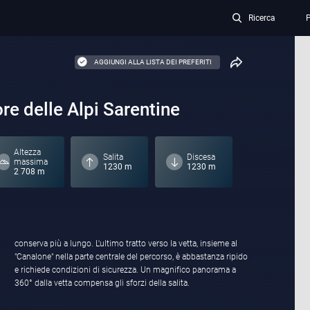
Ricerca
P
AGGIUNGI ALLA LISTA DEI PREFERITI
re delle Alpi Sarentine
Altezza
Salita
Discesa
massima
1230 m
1230 m
2 708 m
360° dalla vetta compensa gli sforzi della salita.