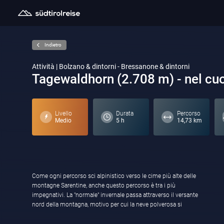
Indietro
Attività | Bolzano & dintorni - Bressanone & dintorni
Tagewaldhorn (2.708 m) - nel cuo
Livello
Durata
Percorso
Medio
5 h
14,73 km
Come ogni percorso sci alpinistico verso le cime più alte delle
conserva più a lungo. L'ultimo tratto verso la vetta, insieme al
montagne Sarentine, anche questo percorso è tra i più
"Canalone" nella parte centrale del percorso, è abbastanza ripido
impegnativi. La "normale" invernale passa attraverso il versante
e richiede condizioni di sicurezza. Un magnifico panorama a
nord della montagna, motivo per cui la neve polverosa si