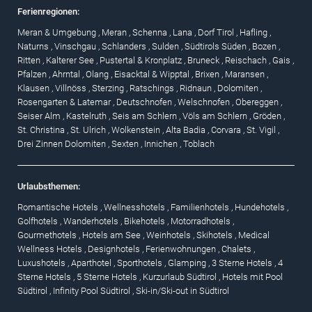
Ferienregionen:
Meran & Umgebung
,
Meran
,
Schenna
,
Lana
,
Dorf Tirol
,
Hafling
,
Naturns
,
Vinschgau
,
Schlanders
,
Sulden
,
Südtirols Süden
,
Bozen
,
Ritten
,
Kalterer See
,
Pustertal & Kronplatz
,
Bruneck
,
Reischach
,
Gais
,
Pfalzen
,
Ahrntal
,
Olang
,
Eisacktal & Wipptal
,
Brixen
,
Maransen
,
Klausen
,
Villnöss
,
Sterzing
,
Ratschings
,
Ridnaun
,
Dolomiten
,
Rosengarten & Latemar
,
Deutschnofen
,
Welschnofen
,
Obereggen
,
Seiser Alm
,
Kastelruth
,
Seis am Schlern
,
Völs am Schlern
,
Gröden
,
St. Christina
,
St. Ulrich
,
Wolkenstein
,
Alta Badia
,
Corvara
,
St. Vigil
,
Drei Zinnen Dolomiten
,
Sexten
,
Innichen
,
Toblach
Urlaubsthemen:
Romantische Hotels
,
Wellnesshotels
,
Familienhotels
,
Hundehotels
,
Golfhotels
,
Wanderhotels
,
Bikehotels
,
Motorradhotels
,
Gourmethotels
,
Hotels am See
,
Weinhotels
,
Skihotels
,
Medical
Wellness Hotels
,
Designhotels
,
Ferienwohnungen
,
Chalets
,
Luxushotels
,
Aparthotel
,
Sporthotels
,
Glamping
,
3 Sterne Hotels
,
4
Sterne Hotels
,
5 Sterne Hotels
,
Kurzurlaub Südtirol
,
Hotels mit Pool
Südtirol
,
Infinity Pool Südtirol
,
Ski-in/Ski-out in Südtirol