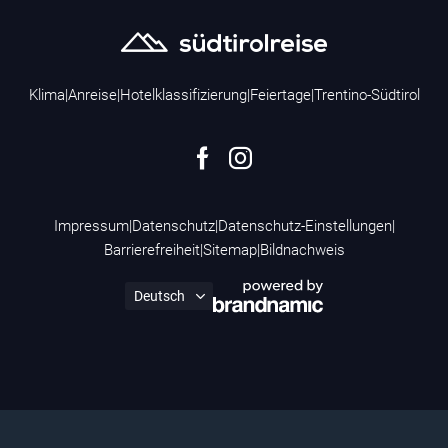
Klima
|
Anreise
|
Hotelklassifizierung
|
Feiertage
|
Trentino-Südtirol
Impressum
|
Datenschutz
|
Datenschutz-Einstellungen
|
Barrierefreiheit
|
Sitemap
|
Bildnachweis