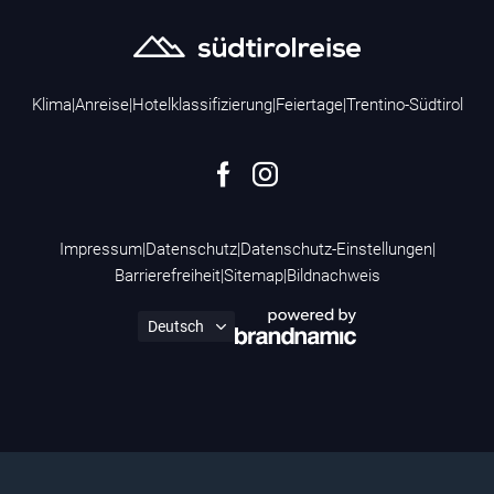
Klima
|
Anreise
|
Hotelklassifizierung
|
Feiertage
|
Trentino-Südtirol
Impressum
|
Datenschutz
|
Datenschutz-Einstellungen
|
Barrierefreiheit
|
Sitemap
|
Bildnachweis