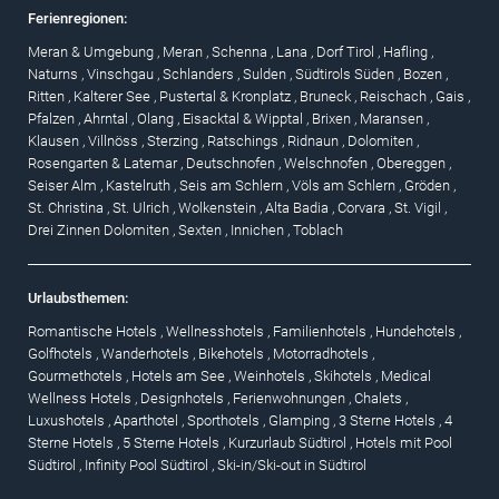
Ferienregionen:
Meran & Umgebung
,
Meran
,
Schenna
,
Lana
,
Dorf Tirol
,
Hafling
,
Naturns
,
Vinschgau
,
Schlanders
,
Sulden
,
Südtirols Süden
,
Bozen
,
Ritten
,
Kalterer See
,
Pustertal & Kronplatz
,
Bruneck
,
Reischach
,
Gais
,
Pfalzen
,
Ahrntal
,
Olang
,
Eisacktal & Wipptal
,
Brixen
,
Maransen
,
Klausen
,
Villnöss
,
Sterzing
,
Ratschings
,
Ridnaun
,
Dolomiten
,
Rosengarten & Latemar
,
Deutschnofen
,
Welschnofen
,
Obereggen
,
Seiser Alm
,
Kastelruth
,
Seis am Schlern
,
Völs am Schlern
,
Gröden
,
St. Christina
,
St. Ulrich
,
Wolkenstein
,
Alta Badia
,
Corvara
,
St. Vigil
,
Drei Zinnen Dolomiten
,
Sexten
,
Innichen
,
Toblach
Urlaubsthemen:
Romantische Hotels
,
Wellnesshotels
,
Familienhotels
,
Hundehotels
,
Golfhotels
,
Wanderhotels
,
Bikehotels
,
Motorradhotels
,
Gourmethotels
,
Hotels am See
,
Weinhotels
,
Skihotels
,
Medical
Wellness Hotels
,
Designhotels
,
Ferienwohnungen
,
Chalets
,
Luxushotels
,
Aparthotel
,
Sporthotels
,
Glamping
,
3 Sterne Hotels
,
4
Sterne Hotels
,
5 Sterne Hotels
,
Kurzurlaub Südtirol
,
Hotels mit Pool
Südtirol
,
Infinity Pool Südtirol
,
Ski-in/Ski-out in Südtirol