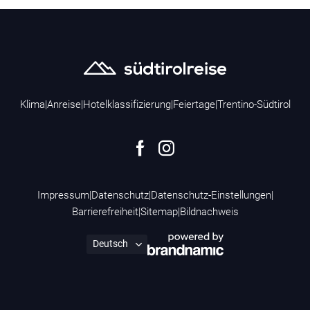
Klima
|
Anreise
|
Hotelklassifizierung
|
Feiertage
|
Trentino-Südtirol
Impressum
|
Datenschutz
|
Datenschutz-Einstellungen
|
Barrierefreiheit
|
Sitemap
|
Bildnachweis