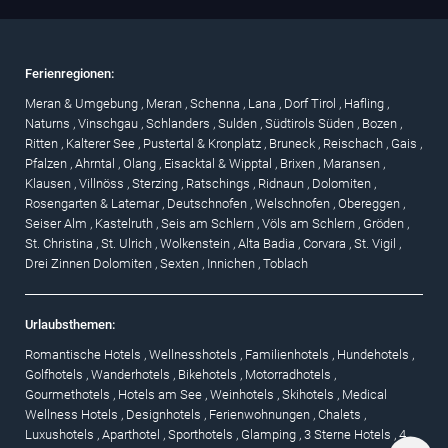
Ferienregionen:
Meran & Umgebung
,
Meran
,
Schenna
,
Lana
,
Dorf Tirol
,
Hafling
,
Naturns
,
Vinschgau
,
Schlanders
,
Sulden
,
Südtirols Süden
,
Bozen
,
Ritten
,
Kalterer See
,
Pustertal & Kronplatz
,
Bruneck
,
Reischach
,
Gais
,
Pfalzen
,
Ahrntal
,
Olang
,
Eisacktal & Wipptal
,
Brixen
,
Maransen
,
Klausen
,
Villnöss
,
Sterzing
,
Ratschings
,
Ridnaun
,
Dolomiten
,
Rosengarten & Latemar
,
Deutschnofen
,
Welschnofen
,
Obereggen
,
Seiser Alm
,
Kastelruth
,
Seis am Schlern
,
Völs am Schlern
,
Gröden
,
St. Christina
,
St. Ulrich
,
Wolkenstein
,
Alta Badia
,
Corvara
,
St. Vigil
,
Drei Zinnen Dolomiten
,
Sexten
,
Innichen
,
Toblach
Urlaubsthemen:
Romantische Hotels
,
Wellnesshotels
,
Familienhotels
,
Hundehotels
,
Golfhotels
,
Wanderhotels
,
Bikehotels
,
Motorradhotels
,
Gourmethotels
,
Hotels am See
,
Weinhotels
,
Skihotels
,
Medical
Wellness Hotels
,
Designhotels
,
Ferienwohnungen
,
Chalets
,
Luxushotels
,
Aparthotel
,
Sporthotels
,
Glamping
,
3 Sterne Hotels
,
4