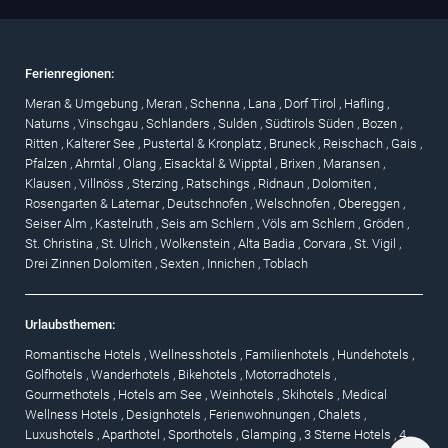
Ferienregionen:
Meran & Umgebung
,
Meran
,
Schenna
,
Lana
,
Dorf Tirol
,
Hafling
,
Naturns
,
Vinschgau
,
Schlanders
,
Sulden
,
Südtirols Süden
,
Bozen
,
Ritten
,
Kalterer See
,
Pustertal & Kronplatz
,
Bruneck
,
Reischach
,
Gais
,
Pfalzen
,
Ahrntal
,
Olang
,
Eisacktal & Wipptal
,
Brixen
,
Maransen
,
Klausen
,
Villnöss
,
Sterzing
,
Ratschings
,
Ridnaun
,
Dolomiten
,
Rosengarten & Latemar
,
Deutschnofen
,
Welschnofen
,
Obereggen
,
Seiser Alm
,
Kastelruth
,
Seis am Schlern
,
Völs am Schlern
,
Gröden
,
St. Christina
,
St. Ulrich
,
Wolkenstein
,
Alta Badia
,
Corvara
,
St. Vigil
,
Drei Zinnen Dolomiten
,
Sexten
,
Innichen
,
Toblach
Urlaubsthemen:
Romantische Hotels
,
Wellnesshotels
,
Familienhotels
,
Hundehotels
,
Golfhotels
,
Wanderhotels
,
Bikehotels
,
Motorradhotels
,
Gourmethotels
,
Hotels am See
,
Weinhotels
,
Skihotels
,
Medical
Wellness Hotels
,
Designhotels
,
Ferienwohnungen
,
Chalets
,
Luxushotels
,
Aparthotel
,
Sporthotels
,
Glamping
,
3 Sterne Hotels
,
4