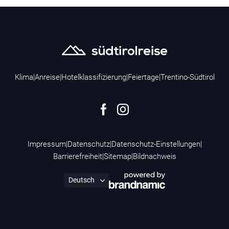
Klima
|
Anreise
|
Hotelklassifizierung
|
Feiertage
|
Trentino-Südtirol
Impressum
|
Datenschutz
|
Datenschutz-Einstellungen
|
Barrierefreiheit
|
Sitemap
|
Bildnachweis