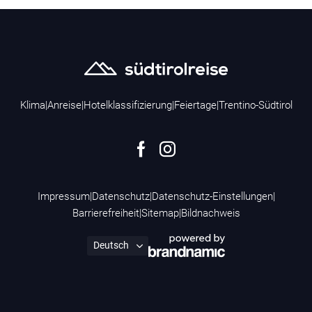
Klima
|
Anreise
|
Hotelklassifizierung
|
Feiertage
|
Trentino-Südtirol
Impressum
|
Datenschutz
|
Datenschutz-Einstellungen
|
Barrierefreiheit
|
Sitemap
|
Bildnachweis