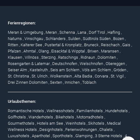
Ferienregionen:
Meran & Umgebung
,
Meran
,
Schenna
,
Lana
,
Dorf Tirol
,
Hafling
,
Naturns
,
Vinschgau
,
Schlanders
,
Sulden
,
Südtirols Süden
,
Bozen
,
Ritten
,
Kalterer See
,
Pustertal & Kronplatz
,
Bruneck
,
Reischach
,
Gais
,
Pfalzen
,
Ahrntal
,
Olang
,
Eisacktal & Wipptal
,
Brixen
,
Maransen
,
Klausen
,
Villnöss
,
Sterzing
,
Ratschings
,
Ridnaun
,
Dolomiten
,
Rosengarten & Latemar
,
Deutschnofen
,
Welschnofen
,
Obereggen
,
Seiser Alm
,
Kastelruth
,
Seis am Schlern
,
Völs am Schlern
,
Gröden
,
St. Christina
,
St. Ulrich
,
Wolkenstein
,
Alta Badia
,
Corvara
,
St. Vigil
,
Drei Zinnen Dolomiten
,
Sexten
,
Innichen
,
Toblach
Urlaubsthemen:
Romantische Hotels
,
Wellnesshotels
,
Familienhotels
,
Hundehotels
,
Golfhotels
,
Wanderhotels
,
Bikehotels
,
Motorradhotels
,
Gourmethotels
,
Hotels am See
,
Weinhotels
,
Skihotels
,
Medical
Wellness Hotels
,
Designhotels
,
Ferienwohnungen
,
Chalets
,
Luxushotels
,
Aparthotel
,
Sporthotels
,
Glamping
,
3 Sterne Hotels
,
4