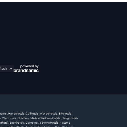
hotels
,
Hundehotels
,
Golfhotels
,
Wanderhotels
,
Bikehotels
,
e
,
Weinhotels
,
Skihotels
,
Medical Wellness Hotels
,
Designhotels
rthotel
,
Sporthotels
,
Glamping
,
3 Sterne Hotels
,
4 Sterne