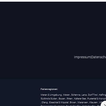
Impressum
|
Datensch
Ferienregionen:
Meran & Umgebung
,
Meran
,
Schenna
,
Lana
,
Dorf Tirol
,
Haflin
Südtirols Süden
,
Bozen
,
Ritten
,
Kalterer See
,
Pustertal & Kronpl
,
Olang
,
Eisacktal & Wipptal
,
Brixen
,
Maransen
,
Klausen
,
Villnö