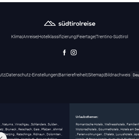
Klima
|
Anreise
|
Hotelklassifizierung
|
Feiertage
|
Trentino-Südtirol
utz
|
Datenschutz-Einstellungen
|
Barrierefreiheit
|
Sitemap
|
Bildnachweis
Urlaubsthemen:
g
,
Naturns
,
Vinschgau
,
Schlanders
,
Sulden
,
Romantische Hotels
,
Wellnesshotels
,
Familien
atz
,
Bruneck
,
Reischach
,
Gais
,
Pfalzen
,
Ahrntal
Motorradhotels
,
Gourmethotels
,
Hotels am Se
ss
,
Sterzing
,
Ratschings
,
Ridnaun
,
Dolomiten
,
,
Ferienwohnungen
,
Chalets
,
Luxushotels
,
Apa