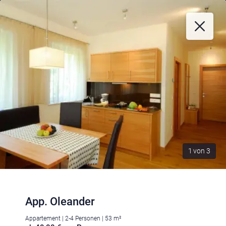
1
von
3
App. Oleander
Appartement | 2-4 Personen | 53 m²