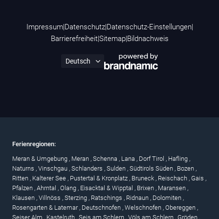
Impressum
|
Datenschutz
|
Datenschutz-Einstellungen
|
Barrierefreiheit
|
Sitemap
|
Bildnachweis
Ferienregionen:
Meran & Umgebung
,
Meran
,
Schenna
,
Lana
,
Dorf Tirol
,
Hafling
,
Naturns
,
Vinschgau
,
Schlanders
,
Sulden
,
Südtirols Süden
,
Bozen
,
Ritten
,
Kalterer See
,
Pustertal & Kronplatz
,
Bruneck
,
Reischach
,
Gais
,
Pfalzen
,
Ahrntal
,
Olang
,
Eisacktal & Wipptal
,
Brixen
,
Maransen
,
Klausen
,
Villnöss
,
Sterzing
,
Ratschings
,
Ridnaun
,
Dolomiten
,
Rosengarten & Latemar
,
Deutschnofen
,
Welschnofen
,
Obereggen
,
Seiser Alm
,
Kastelruth
,
Seis am Schlern
,
Völs am Schlern
,
Gröden
,