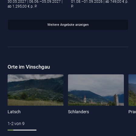
30.05.2027
| 06.06.–05.09.2027
|
01.08.–01.09.2026
| ab 749,00 € p.
ab 1.295,00 € p. P.
P.
Weitere Angebote anzeigen
Orte im Vinschgau
Latsch
Schlanders
Prad
1-2
von
9