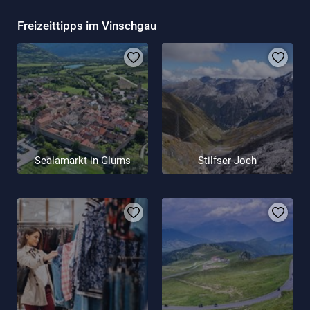
Freizeittipps im Vinschgau
Sealamarkt in Glurns
Stilfser Joch