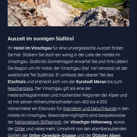
Auszeit im sonnigen Südtirol
Ihr
Hotel im Vinschgau
für eine unvergessliche Auszeit finden
Sie hier. Stöbern Sie doch ein wenig in der Liste der Hotels im
Vinschgau. Südtirols Sonnenregion erwartet Sie und Ihre Lieben!
Die Region um Ihr Hotel, der Vinschgau (ital. Val Venosta) ist der
westlichste Teil Südtirols. Er umfasst den oberen Teil des
Etschtals
und erstreckt sich von der
Kurstadt Meran
bis zum
Reschenpass
. Der Vinschgau gilt als eine der
niederschlagsärmsten und trockensten Regionen der Alpen und
ist mit seinen Höhenunterschieden von 400 bis 4 000
Höhenmeter ein Eldorado für
Wanderer und Naturfreunde
in den
Hotels im Vinschgau. Besondere Highlights sind beispielsweise
der
Nationalpark Stilfserjoch
, der
Vinschger Höhenweg
, sowie
der
Ortler
und vieles mehr. Umrahmt von den atemberaubenden
Gipfeln der
Ortler-Cevedale-Gruppe
und der
Ötztaler Alpen
,