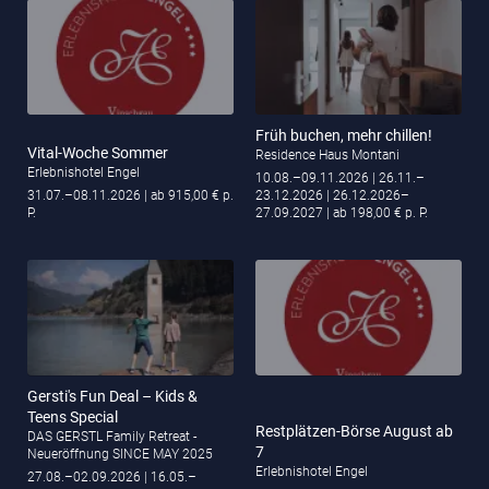
Früh buchen, mehr chillen!
Vital-Woche Sommer
Residence Haus Montani
Erlebnishotel Engel
10.08.–09.11.2026
| 26.11.–
31.07.–08.11.2026
| ab 915,00 € p.
23.12.2026
| 26.12.2026–
P.
27.09.2027
| ab 198,00 € p. P.
Gersti's Fun Deal – Kids &
Teens Special
Restplätzen-Börse August ab
DAS GERSTL Family Retreat -
7
Neueröffnung SINCE MAY 2025
Erlebnishotel Engel
27.08.–02.09.2026
| 16.05.–