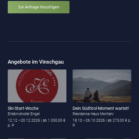
Zur Anfrage hinzufügen
Angebote im Vinschgau
Ski-Start-Woche
Dein Südtirol-Moment wartet!
Erlebnishotel Engel
Residence Haus Montani
12.12.–20.12.2026
| ab 1.030,00 €
18.10.–26.10.2026
| ab 273,00 € p.
p. P.
P.