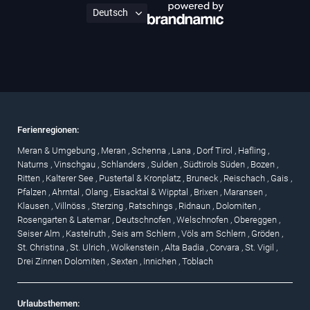
Ferienregionen:
Meran & Umgebung
,
Meran
,
Schenna
,
Lana
,
Dorf Tirol
,
Hafling
,
Naturns
,
Vinschgau
,
Schlanders
,
Sulden
,
Südtirols Süden
,
Bozen
,
Ritten
,
Kalterer See
,
Pustertal & Kronplatz
,
Bruneck
,
Reischach
,
Gais
,
Pfalzen
,
Ahrntal
,
Olang
,
Eisacktal & Wipptal
,
Brixen
,
Maransen
,
Klausen
,
Villnöss
,
Sterzing
,
Ratschings
,
Ridnaun
,
Dolomiten
,
Rosengarten & Latemar
,
Deutschnofen
,
Welschnofen
,
Obereggen
,
Seiser Alm
,
Kastelruth
,
Seis am Schlern
,
Völs am Schlern
,
Gröden
,
St. Christina
,
St. Ulrich
,
Wolkenstein
,
Alta Badia
,
Corvara
,
St. Vigil
,
Drei Zinnen Dolomiten
,
Sexten
,
Innichen
,
Toblach
Urlaubsthemen: