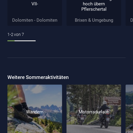
VII-
hoch übern
Pflerschertal
Dolomiten - Dolomiten
Brixen & Umgebung
D
1-2
von
7
Weitere Sommeraktivitäten
Wandern
Motorradurlaub