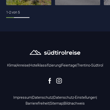
1-2
von
5
Klima
|
Anreise
|
Hotelklassifizierung
|
Feiertage
|
Trentino-Südtirol
Impressum
|
Datenschutz
|
Datenschutz-Einstellungen
|
Barrierefreiheit
|
Sitemap
|
Bildnachweis