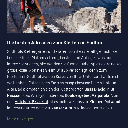
Die besten Adressen zum Klettern in Südtirol
Südtirols Klettergärten und -hallen könnten vielfältiger nicht sein.
Lochkletterei, Plattenkletterei, Leisten und Aufleger, was auch
immer Sie suchen, hier werden Sie fündig. Dabei spielt es keine so
große Rolle, wohin es Sie im Urlaub verschlägt, denn zum
Klettern im Südtirol werden Sie es von Ihrer Unterkunft aufs nicht
weit haben. Entscheiden Sie sich beispielsweise für ein
Hotel in
Alta Badia
empfehlen sich der Klettergarten
Sass Dlacia in St.
Kassian
, das
Würzjoch
oder das
Bouldergebiet Valparola
. Von
den
Hotels im Eisacktal
ist es nicht weit bis zur
Kleinen Rotwand
im Rosengarten oder zur
Zanser Alm
in Villnöss. Und wer zu
Gast in einem
Hotel nahe der Drei Zinnen
ist kommt nicht um
Mehr anzeigen
einen Besuch des Klettergartens „
Plätzwiese
“ herum.