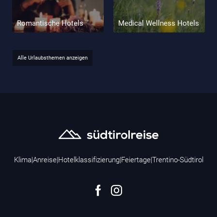
Romantische Hotels
Medical Wellness Hotels
Alle Urlaubsthemen anzeigen
Klima
|
Anreise
|
Hotelklassifizierung
|
Feiertage
|
Trentino-Südtirol