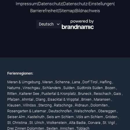
Impressum
|
Datenschutz
|
Datenschutz-Einstellungen
|
Barrierefreiheit
|
Sitemap
|
Bildnachweis
Ferienregionen:
Meran & Umgebung
,
Meran
,
Schenna
,
Lana
,
Dorf Tirol
,
Hafling
,
Naturns
,
Vinschgau
,
Schlanders
,
Sulden
,
Südtirols Süden
,
Bozen
,
Ritten
,
Kalterer See
,
Pustertal & Kronplatz
,
Bruneck
,
Reischach
,
Gais
,
Pfalzen
,
Ahrntal
,
Olang
,
Eisacktal & Wipptal
,
Brixen
,
Maransen
,
Klausen
,
Villnöss
,
Sterzing
,
Ratschings
,
Ridnaun
,
Dolomiten
,
Rosengarten & Latemar
,
Deutschnofen
,
Welschnofen
,
Obereggen
,
Seiser Alm
,
Kastelruth
,
Seis am Schlern
,
Völs am Schlern
,
Gröden
,
St. Christina
,
St. Ulrich
,
Wolkenstein
,
Alta Badia
,
Corvara
,
St. Vigil
,
Drei Zinnen Dolomiten
,
Sexten
,
Innichen
,
Toblach