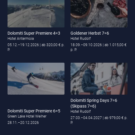
Dolomiti Super Premiere 4=3
Goldener Herbst 7=6
Hotel Antermoia
Hotel Rudolf
05.12.–19.12.2026
| ab 320,00 € p.
18.09.–09.10.2026
| ab 1.015,00 €
P.
p. P.
Dolomiti Spring Days 7=6
(Skipass 7=6)
Dolomiti Super Premiere 6=5
Hotel Rudolf
Green Lake Hotel Weiher
27.03.–04.04.2027
| ab 979,00 € p.
28.11.–20.12.2026
P.