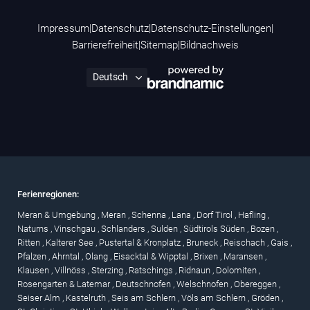
Impressum
|
Datenschutz
|
Datenschutz-Einstellungen
|
Barrierefreiheit
|
Sitemap
|
Bildnachweis
Ferienregionen:
Meran & Umgebung
,
Meran
,
Schenna
,
Lana
,
Dorf Tirol
,
Hafling
,
Naturns
,
Vinschgau
,
Schlanders
,
Sulden
,
Südtirols Süden
,
Bozen
,
Ritten
,
Kalterer See
,
Pustertal & Kronplatz
,
Bruneck
,
Reischach
,
Gais
,
Pfalzen
,
Ahrntal
,
Olang
,
Eisacktal & Wipptal
,
Brixen
,
Maransen
,
Klausen
,
Villnöss
,
Sterzing
,
Ratschings
,
Ridnaun
,
Dolomiten
,
Rosengarten & Latemar
,
Deutschnofen
,
Welschnofen
,
Obereggen
,
Seiser Alm
,
Kastelruth
,
Seis am Schlern
,
Völs am Schlern
,
Gröden
,