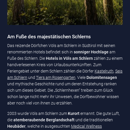
Am Fuße des majestätischen Schlerns
Das reizende Dörfchen Völs am Schlern in Südtirol mit seinen
renommierten Hotels befindet sich in
sonniger Hochlage
am
Fuße des Schlern. Die
Hotels in Völs am Schlern
zählen zu einem
handverlesenen Kreis von Urlaubsunterkünften. Zum
Feriengebiet unter dem Schlern zählen die Dörfer
Kastelruth
,
Seis
am Schlern
und
Tiers am Rosengarten
. Viele
Dolomitensagen
und mythische Geschichte rund um deren Entstehung ranken
sich um dieses Gebiet. Die „Schlernhexen“ treiben zum Glück
schon lange nicht mehr ihr Unwesen, die Dorfbewohner wissen
aber noch viel von ihnen zu erzählen.
2003 wurde Völs am Schlern zum
Kurort
ernannt. Die gute Luft,
die
atemberaubende Berglandschaft
und die traditionellen
Heubäder
, welche in ausgesuchten
Medical Wellness