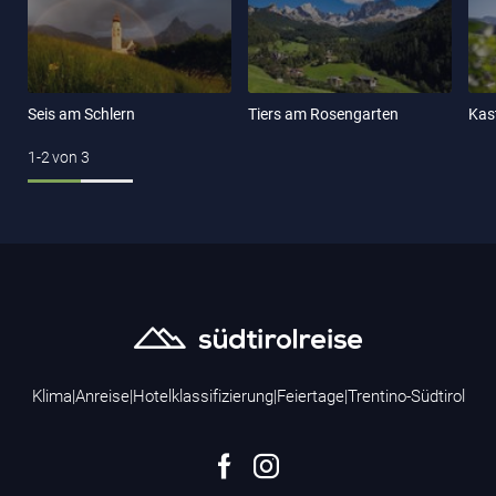
Seis am Schlern
Tiers am Rosengarten
Kas
1-2
von
3
Klima
|
Anreise
|
Hotelklassifizierung
|
Feiertage
|
Trentino-Südtirol