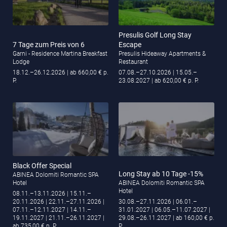
Presulis Golf Long Stay
7 Tage zum Preis von 6
Escape
Garni - Residence Martina Breakfast
Presulis Hideaway Apartments &
Lodge
Restaurant
18.12.–26.12.2026
| ab 660,00 € p.
07.08.–27.10.2026
| 15.05.–
P.
23.08.2027
| ab 620,00 € p. P.
Black Offer Special
Long Stay ab 10 Tage -15%
ABINEA Dolomiti Romantic SPA
Hotel
ABINEA Dolomiti Romantic SPA
Hotel
08.11.–13.11.2026
| 15.11.–
20.11.2026
| 22.11.–27.11.2026
|
30.08.–27.11.2026
| 06.01.–
07.11.–12.11.2027
| 14.11.–
31.01.2027
| 06.05.–11.07.2027
|
19.11.2027
| 21.11.–26.11.2027
|
29.08.–26.11.2027
| ab 160,00 € p.
ab 735,00 € p. P.
P.