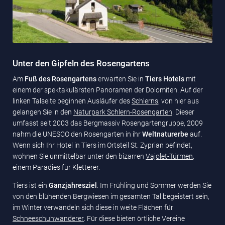
Unter den Gipfeln des Rosengartens
Am
Fuß des Rosengartens
erwarten Sie in
Tiers Hotels
mit
einem der spektakulärsten Panoramen der Dolomiten. Auf der
linken Talseite beginnen Ausläufer des
Schlerns
, von hier aus
gelangen Sie in den
Naturpark Schlern-Rosengarten
. Dieser
umfasst seit 2003 das Bergmassiv Rosengartengruppe, 2009
nahm die UNESCO den Rosengarten in ihr
Weltnaturerbe
auf.
Wenn sich Ihr Hotel in Tiers im Ortsteil St. Zyprian befindet,
wohnen Sie unmittelbar unter den bizarren
Vajolet-Türmen
,
einem Paradies für Kletterer.
Tiers ist ein
Ganzjahresziel
. Im Frühling und Sommer werden Sie
von den blühenden Bergwiesen im gesamten Tal begeistert sein,
im Winter verwandeln sich diese in weite Flächen für
Schneeschuhwanderer
. Für diese bieten örtliche Vereine