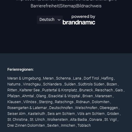
Barrierefreiheit
|
Sitemap
|
Bildnachweis
Ferienregionen:
Meran & Umgebung
,
Meran
,
Schenna
,
Lana
,
Dorf Tirol
,
Hafling
,
Naturns
,
Vinschgau
,
Schlanders
,
Sulden
,
Südtirols Süden
,
Bozen
,
Ritten
,
Kalterer See
,
Pustertal & Kronplatz
,
Bruneck
,
Reischach
,
Gais
,
Pfalzen
,
Ahrntal
,
Olang
,
Eisacktal & Wipptal
,
Brixen
,
Maransen
,
Klausen
,
Villnöss
,
Sterzing
,
Ratschings
,
Ridnaun
,
Dolomiten
,
Rosengarten & Latemar
,
Deutschnofen
,
Welschnofen
,
Obereggen
,
Seiser Alm
,
Kastelruth
,
Seis am Schlern
,
Völs am Schlern
,
Gröden
,
St. Christina
,
St. Ulrich
,
Wolkenstein
,
Alta Badia
,
Corvara
,
St. Vigil
,
Drei Zinnen Dolomiten
,
Sexten
,
Innichen
,
Toblach