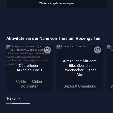
Weitere Angebote anzeigen
Aktivitäten in der Nähe von Tiers am Rosengarten
Almzauber: Mit dem
Castelfeder -
Bike über die
Arkadien Tirols
Rodenecker Lüsner
Alm
Südtirols Süden -
Dolomiten
Brixen & Umgebung
D
1-2
von
7