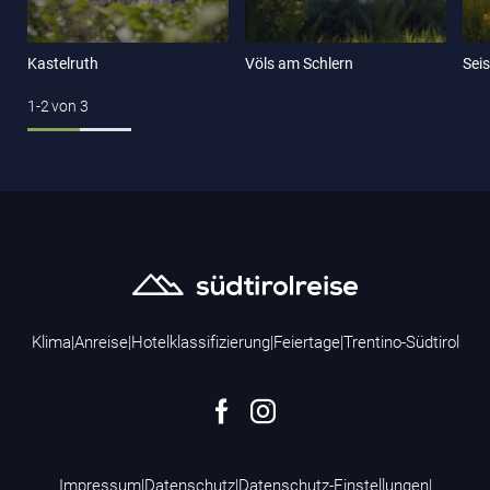
Kastelruth
Völs am Schlern
Sei
1-2
von
3
Klima
|
Anreise
|
Hotelklassifizierung
|
Feiertage
|
Trentino-Südtirol
Impressum
|
Datenschutz
|
Datenschutz-Einstellungen
|