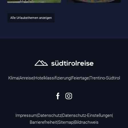
Alle Urlaubsthemen anzeigen
Klima
|
Anreise
|
Hotelklassifizierung
|
Feiertage
|
Trentino-Südtirol
Impressum
|
Datenschutz
|
Datenschutz-Einstellungen
|
Barrierefreiheit
|
Sitemap
|
Bildnachweis