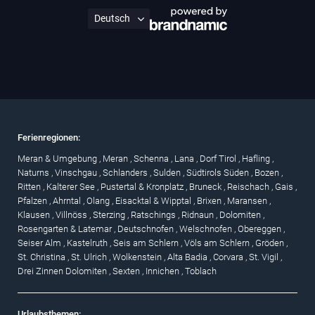
Ferienregionen:
Meran & Umgebung
,
Meran
,
Schenna
,
Lana
,
Dorf Tirol
,
Hafling
,
Naturns
,
Vinschgau
,
Schlanders
,
Sulden
,
Südtirols Süden
,
Bozen
,
Ritten
,
Kalterer See
,
Pustertal & Kronplatz
,
Bruneck
,
Reischach
,
Gais
,
Pfalzen
,
Ahrntal
,
Olang
,
Eisacktal & Wipptal
,
Brixen
,
Maransen
,
Klausen
,
Villnöss
,
Sterzing
,
Ratschings
,
Ridnaun
,
Dolomiten
,
Rosengarten & Latemar
,
Deutschnofen
,
Welschnofen
,
Obereggen
,
Seiser Alm
,
Kastelruth
,
Seis am Schlern
,
Völs am Schlern
,
Gröden
,
St. Christina
,
St. Ulrich
,
Wolkenstein
,
Alta Badia
,
Corvara
,
St. Vigil
,
Drei Zinnen Dolomiten
,
Sexten
,
Innichen
,
Toblach
Urlaubsthemen: