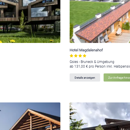
Hotel Magdalenahof
Gsies - Bruneck & Umgebung
ab 131,00 € pro Person inkl. Halbpens
Details anzeigen
Zur Anfrage hin