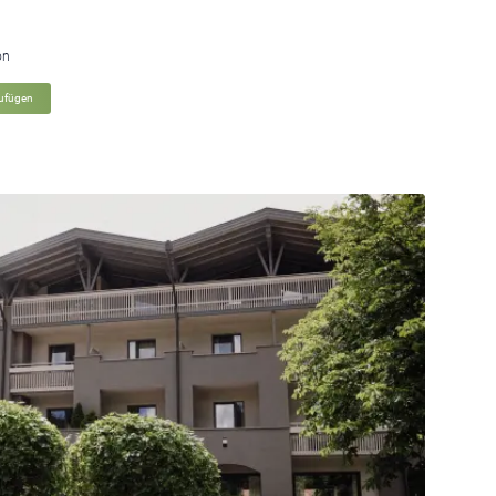
on
zufügen