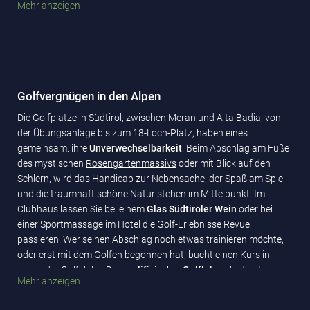
Mehr anzeigen
Verbindung mit der Natur steht und diesem
naturnahen
Konzept
haben sich viele unserer Hotels verschrieben.
Wunderbare Wellnessangebote und eine Küche auf Basis
Südtiroler Naturprodukte, kombiniert mit einem interessanten
Golfangebot vor der Haustür: so sieht der perfekte Golfurlaub in
Südtirol aus.
Golfvergnügen in den Alpen
Die Golfplätze in Südtirol, zwischen
Meran
und
Alta Badia
, von
der Übungsanlage bis zum 18-Loch-Platz, haben eines
gemeinsam: ihre
Unverwechselbarkeit
. Beim Abschlag am Fuße
des mystischen
Rosengartenmassivs
oder mit Blick auf den
Schlern
, wird das Handicap zur Nebensache, der Spaß am Spiel
und die traumhaft schöne Natur stehen im Mittelpunkt. Im
Clubhaus lassen Sie bei einem
Glas Südtiroler Wein
oder bei
einer Sportmassage im Hotel die Golf-Erlebnisse Revue
passieren. Wer seinen Abschlag noch etwas trainieren möchte,
oder erst mit dem Golfen begonnen hat, bucht einen Kurs in
einem der Golfclubs. Die
qualifizierten Golflehrer
helfen Ihnen
Mehr anzeigen
gerne, Ihre Technik zu verfeinern, die richtige Haltung zu finden
und Ihr Spiel zu verbessern.