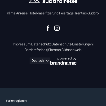
Klima
|
Anreise
|
Hotelklassifizierung
|
Feiertage
|
Trentino-Südtirol
Impressum
|
Datenschutz
|
Datenschutz-Einstellungen
|
Barrierefreiheit
|
Sitemap
|
Bildnachweis
Ferienregionen: