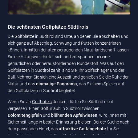
Die schönsten Golfplätze Südtirols
Die Golfplätze in Südtirol sind Orte, an denen Sie abschalten und
sich ganz auf Abschlag, Schwung und Putten konzentrieren
können. Inmitten der atemberaubenden Naturlandschaft lassen
Sie die Alltagswelt hinter sich und entspannen bei einer
gemütlichen oder herausfordernden Runde Golf. Was auf den
Golfplätzen in Südtirol zählt, sind Sie, Ihr Golfschläger und der
Ball. Nehmen Sie sich eine Auszeit und genießen Sie die Ruhe der
Natur und das
einmalige Panorama
, das Sie beim Spielen auf
den Golfplätzen in Südtirol begleitet.
Wenn Sie an
Golfhotels
denken, dürfen Sie Südtirol nicht
vergessen. Einen Golfurlaub in Südtirol zwischen
Dolomitengipfeln
und
blühenden Apfelwiesen
, wird Ihnen mit
Sicherheit lange in bester Erinnerung bleiben. Bei der Suche nach
dem passenden Hotel, das
attraktive
Golfangebote
für Sie
bereithält, können wir helfen. Golf ist ein Sport, der in engster