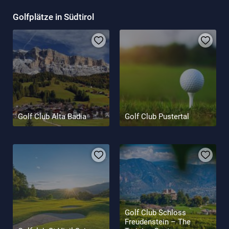
Golfangebote für Einsteiger, Kurzurlaube im Golf-Hotel,
Golfplätze in Südtirol
Wellness-Wochenenden mit Golfkurs: die Vielfalt ist groß. Finden
Sie hier das perfekte Angebot und
Hotel in Südtirol
, das zu Ihnen
passt und Ihr Golfurlaub in Südtirol wird Wirklichkeit!
Golf Club Alta Badia
Golf Club Pustertal
Golf Club Schloss
Freudenstein – The