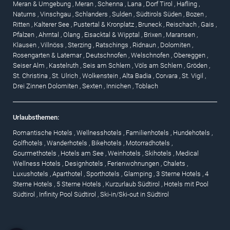
Meran & Umgebung
,
Meran
,
Schenna
,
Lana
,
Dorf Tirol
,
Hafling
,
Naturns
,
Vinschgau
,
Schlanders
,
Sulden
,
Südtirols Süden
,
Bozen
,
Ritten
,
Kalterer See
,
Pustertal & Kronplatz
,
Bruneck
,
Reischach
,
Gais
,
Pfalzen
,
Ahrntal
,
Olang
,
Eisacktal & Wipptal
,
Brixen
,
Maransen
,
Klausen
,
Villnöss
,
Sterzing
,
Ratschings
,
Ridnaun
,
Dolomiten
,
Rosengarten & Latemar
,
Deutschnofen
,
Welschnofen
,
Obereggen
,
Seiser Alm
,
Kastelruth
,
Seis am Schlern
,
Völs am Schlern
,
Gröden
,
St. Christina
,
St. Ulrich
,
Wolkenstein
,
Alta Badia
,
Corvara
,
St. Vigil
,
Drei Zinnen Dolomiten
,
Sexten
,
Innichen
,
Toblach
Urlaubsthemen:
Romantische Hotels
,
Wellnesshotels
,
Familienhotels
,
Hundehotels
,
Golfhotels
,
Wanderhotels
,
Bikehotels
,
Motorradhotels
,
Gourmethotels
,
Hotels am See
,
Weinhotels
,
Skihotels
,
Medical
Wellness Hotels
,
Designhotels
,
Ferienwohnungen
,
Chalets
,
Luxushotels
,
Aparthotel
,
Sporthotels
,
Glamping
,
3 Sterne Hotels
,
4
Sterne Hotels
,
5 Sterne Hotels
,
Kurzurlaub Südtirol
,
Hotels mit Pool
Südtirol
,
Infinity Pool Südtirol
,
Ski-in/Ski-out in Südtirol