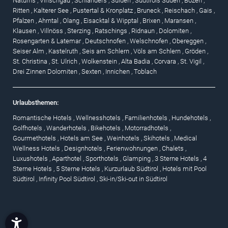
Naturns
,
Vinschgau
,
Schlanders
,
Sulden
,
Südtirols Süden
,
Bozen
,
Ritten
,
Kalterer See
,
Pustertal & Kronplatz
,
Bruneck
,
Reischach
,
Gais
,
Pfalzen
,
Ahrntal
,
Olang
,
Eisacktal & Wipptal
,
Brixen
,
Maransen
,
Klausen
,
Villnöss
,
Sterzing
,
Ratschings
,
Ridnaun
,
Dolomiten
,
Rosengarten & Latemar
,
Deutschnofen
,
Welschnofen
,
Obereggen
,
Seiser Alm
,
Kastelruth
,
Seis am Schlern
,
Völs am Schlern
,
Gröden
,
St. Christina
,
St. Ulrich
,
Wolkenstein
,
Alta Badia
,
Corvara
,
St. Vigil
,
Drei Zinnen Dolomiten
,
Sexten
,
Innichen
,
Toblach
Urlaubsthemen:
Romantische Hotels
,
Wellnesshotels
,
Familienhotels
,
Hundehotels
,
Golfhotels
,
Wanderhotels
,
Bikehotels
,
Motorradhotels
,
Gourmethotels
,
Hotels am See
,
Weinhotels
,
Skihotels
,
Medical
Wellness Hotels
,
Designhotels
,
Ferienwohnungen
,
Chalets
,
Luxushotels
,
Aparthotel
,
Sporthotels
,
Glamping
,
3 Sterne Hotels
,
4
Sterne Hotels
,
5 Sterne Hotels
,
Kurzurlaub Südtirol
,
Hotels mit Pool
Südtirol
,
Infinity Pool Südtirol
,
Ski-in/Ski-out in Südtirol