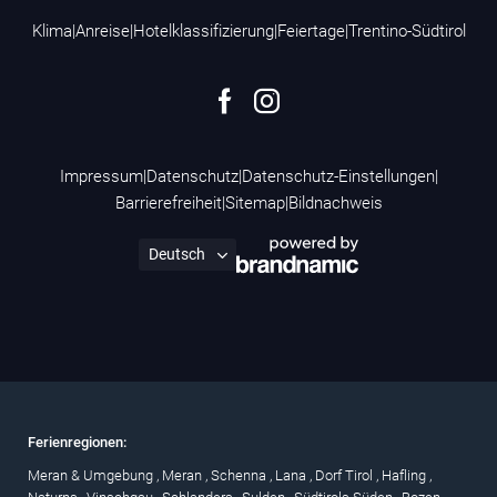
Klima
|
Anreise
|
Hotelklassifizierung
|
Feiertage
|
Trentino-Südtirol
Impressum
|
Datenschutz
|
Datenschutz-Einstellungen
|
Barrierefreiheit
|
Sitemap
|
Bildnachweis
Ferienregionen:
Meran & Umgebung
,
Meran
,
Schenna
,
Lana
,
Dorf Tirol
,
Hafling
,