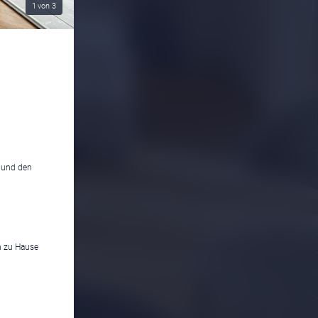
1
von
3
n und den
n zu Hause