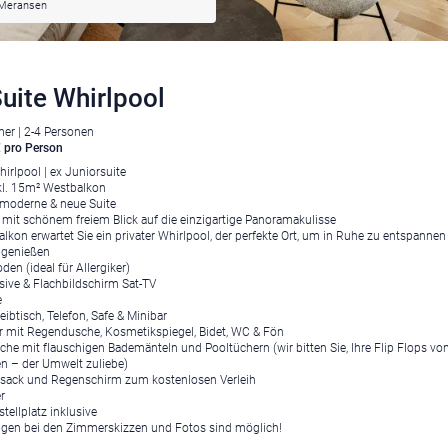
Meransen
uite Whirlpool
er | 2-4 Personen
 pro Person
irlpool | ex Juniorsuite
kl. 15m² Westbalkon
 moderne & neue Suite
mit schönem freiem Blick auf die einzigartige Panoramakulisse
alkon erwartet Sie ein privater Whirlpool, der perfekte Ort, um in Ruhe zu entspanne
 genießen
en (ideal für Allergiker)
ive & Flachbildschirm Sat-TV
e
ibtisch, Telefon, Safe & Minibar
mit Regendusche, Kosmetikspiegel, Bidet, WC & Fön
che mit flauschigen Bademänteln und Pooltüchern (wir bitten Sie, Ihre Flip Flops vo
n – der Umwelt zuliebe)
sack und Regenschirm zum kostenlosen Verleih
r
tellplatz inklusive
gen bei den Zimmerskizzen und Fotos sind möglich!