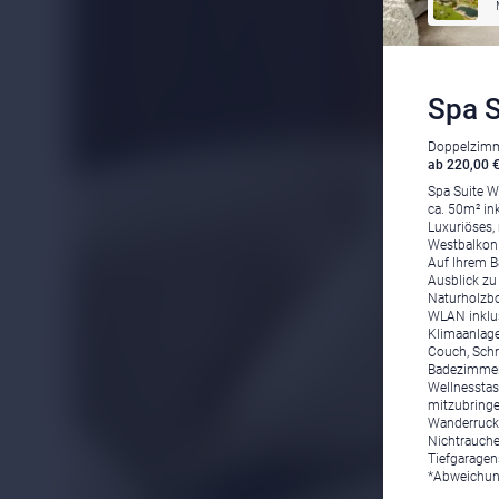
Spa S
Doppelzimm
ab 220,00 €
Spa Suite Wh
ca. 50m² in
Luxuriöses,
Westbalkon 
Auf Ihrem B
Ausblick zu
Naturholzbod
WLAN inklus
Klimaanlag
Couch, Schre
Badezimmer 
Wellnesstas
mitzubringe
Wanderruck
Nichtrauche
Tiefgaragens
*Abweichun