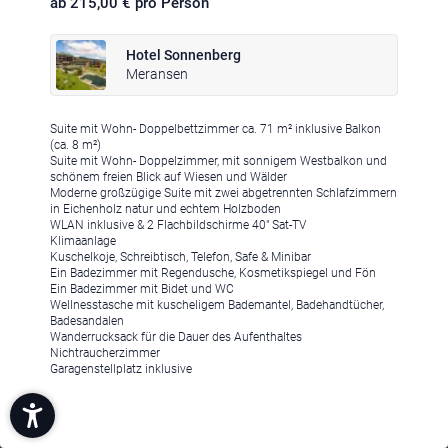
ab 215,00 € pro Person
Hotel Sonnenberg
Meransen
Suite mit Wohn- Doppelbettzimmer ca. 71 m² inklusive Balkon
(ca. 8 m²)
Suite mit Wohn- Doppelzimmer, mit sonnigem Westbalkon und
schönem freien Blick auf Wiesen und Wälder
Moderne großzügige Suite mit zwei abgetrennten Schlafzimmern
in Eichenholz natur und echtem Holzboden
WLAN inklusive & 2 Flachbildschirme 40" Sat-TV
Klimaanlage
Kuschelkoje, Schreibtisch, Telefon, Safe & Minibar
Ein Badezimmer mit Regendusche, Kosmetikspiegel und Fön
Ein Badezimmer mit Bidet und WC
Wellnesstasche mit kuscheligem Bademantel, Badehandtücher,
Badesandalen
Wanderrucksack für die Dauer des Aufenthaltes
Nichtraucherzimmer
Garagenstellplatz inklusive