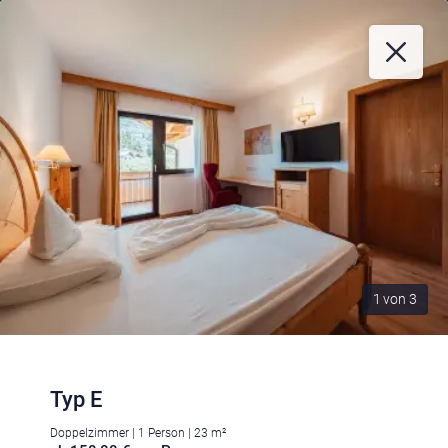
1
von
3
Typ E
Doppelzimmer | 1 Person | 23 m²