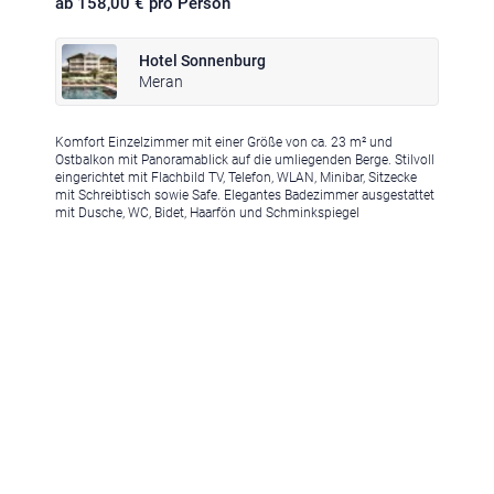
ab 158,00 € pro Person
Hotel Sonnenburg
Meran
Komfort Einzelzimmer mit einer Größe von ca. 23 m² und
Klima
|
Anreise
|
Hotelklassifizierung
|
Feiertage
|
Trentino-Südtirol
Ostbalkon mit Panoramablick auf die umliegenden Berge. Stilvoll
eingerichtet mit Flachbild TV, Telefon, WLAN, Minibar, Sitzecke
mit Schreibtisch sowie Safe. Elegantes Badezimmer ausgestattet
mit Dusche, WC, Bidet, Haarfön und Schminkspiegel
Impressum
|
Datenschutz
|
Datenschutz-Einstellungen
|
Barrierefreiheit
|
Sitemap
|
Bildnachweis