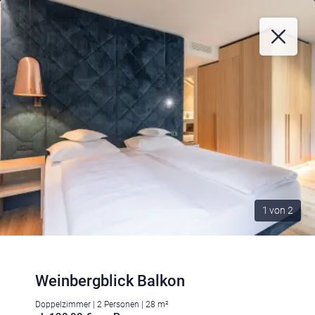
1
von
2
Weinbergblick Balkon
Doppelzimmer | 2 Personen | 28 m²