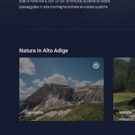
prati è notevole e, con un po’ di fortuna, durante le vostre
passeggiate in alta montagna potrete avvistare qualche
Natura in Alto Adige
Escursioni
Malghe