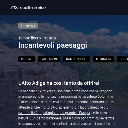
Indietro
Tempo libero | Natura
Incantevoli paesaggi
PISCINE
PASSI ALPINI
CAMPI DA GOLF
MERCATINI
SHOP
L’Alto Adige ha così tanto da offrire!
Se pensate all’Alto Adige, una delle prime cose che vi vengono
in mente sono le montagne imponenti, le
maestose Dolomiti
e
l’Ortles. Non ci si stufa mai di questi incredibili panorami, ma vi
attende anche molto altro, ad esempio il
lago balneabile più
caldo delle Alpi
,
l’altopiano più grande d’Europa
, sette
parchi
naturali
, un
parco nazionale
,
passi alpini panoramici
, vie ferrate
impegnative e magnifici sentieri. La biodiversità nei boschi e nei