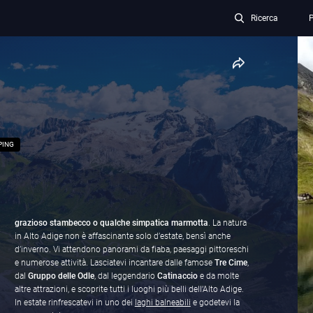
Ricerca
P
PING
grazioso stambecco o qualche simpatica marmotta
. La natura
in Alto Adige non è affascinante solo d’estate, bensì anche
d’inverno. Vi attendono panorami da fiaba, paesaggi pittoreschi
e numerose attività. Lasciatevi incantare dalle famose
Tre Cime
,
dal
Gruppo delle Odle
, dal leggendario
Catinaccio
e da molte
altre attrazioni, e scoprite tutti i luoghi più belli dell’Alto Adige.
In estate rinfrescatevi in uno dei
laghi balneabili
e godetevi la