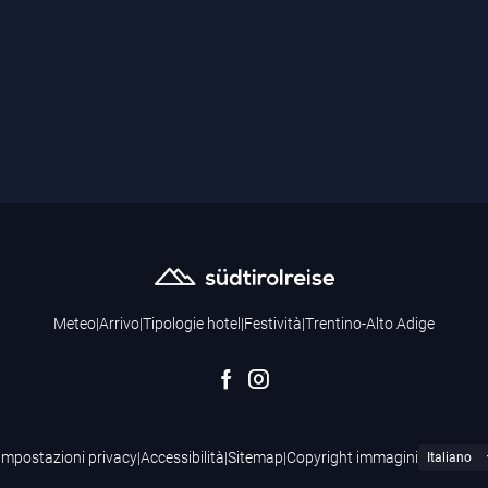
Meteo
|
Arrivo
|
Tipologie hotel
|
Festività
|
Trentino-Alto Adige
Impostazioni privacy
|
Accessibilità
|
Sitemap
|
Copyright immagini