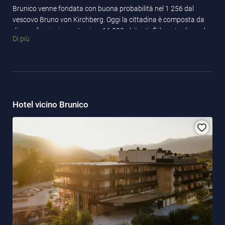
Brunico venne fondata con buona probabilità nel 1 256 dal
vescovo Bruno von Kirchberg. Oggi la cittadina è composta da
diverse frazioni e conta circa 16 300 abitanti. È il punto di snodo
Di più
di tre valli: Val Badia, Val Pusteria e Valle Aurina. Il luogo perfetto
dove godersi una bella vacanza in Val Pusteria. Scoprite il vostro
hotel da sogno a Brunico!
Hotel vicino Brunico