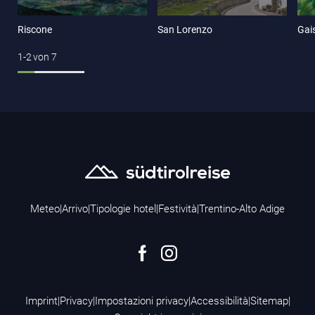
Riscone
San Lorenzo
Gai
1-2
von
7
Meteo
|
Arrivo
|
Tipologie hotel
|
Festività
|
Trentino-Alto Adige
Imprint
|
Privacy
|
Impostazioni privacy
|
Accessibilità
|
Sitemap
|