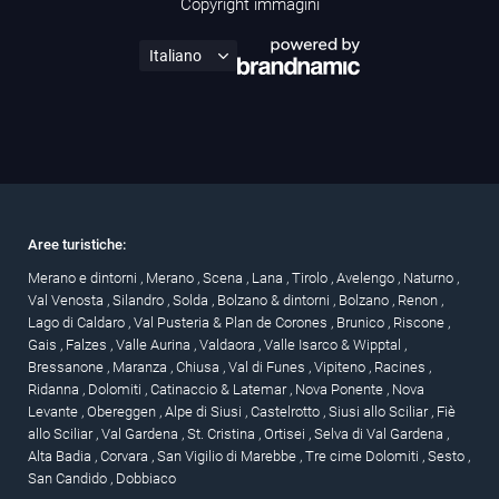
Copyright immagini
Aree turistiche:
Merano e dintorni
,
Merano
,
Scena
,
Lana
,
Tirolo
,
Avelengo
,
Naturno
,
Val Venosta
,
Silandro
,
Solda
,
Bolzano & dintorni
,
Bolzano
,
Renon
,
Lago di Caldaro
,
Val Pusteria & Plan de Corones
,
Brunico
,
Riscone
,
Gais
,
Falzes
,
Valle Aurina
,
Valdaora
,
Valle Isarco & Wipptal
,
Bressanone
,
Maranza
,
Chiusa
,
Val di Funes
,
Vipiteno
,
Racines
,
Ridanna
,
Dolomiti
,
Catinaccio & Latemar
,
Nova Ponente
,
Nova
Levante
,
Obereggen
,
Alpe di Siusi
,
Castelrotto
,
Siusi allo Sciliar
,
Fiè
allo Sciliar
,
Val Gardena
,
St. Cristina
,
Ortisei
,
Selva di Val Gardena
,
Alta Badia
,
Corvara
,
San Vigilio di Marebbe
,
Tre cime Dolomiti
,
Sesto
,
San Candido
,
Dobbiaco