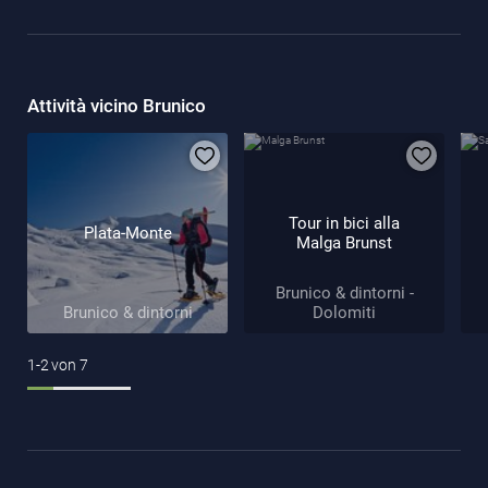
Attività vicino Brunico
Tour in bici alla
Plata-Monte
Malga Brunst
Brunico & dintorni -
Brunico & dintorni
Dolomiti
1-2
von
7