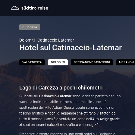
Indietro
Dolomiti | Catinaccio Latemar
Hotel sul Catinaccio-Latemar
VAL VENOSTA
DOLOMITI
BRESSANONE & DINTORNI
MERANO & 
Lago di Carezza a pochi chilometri
Gli
hotel sul Catinaccio-Latemar
sono la scelta perfetta per una
vacanza indimenticabile, immersi in una delle zone più
spettacolari dell'Alto Adige. Questi luoghi sono avvolti da un
fascino mistico e ricchi di leggende che attirano visitatori da
tutto il mondo. L'area è diventata un'icona dell'Alto Adige grazie
ai suoi panorami naturali mozzafiato e scenografici.
Prenotate la vostra vacanza in uno degli hotel sul Catinaccio-