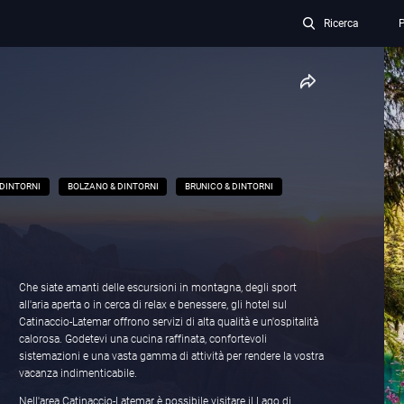
Ricerca
P
DINTORNI
BOLZANO & DINTORNI
BRUNICO & DINTORNI
Che siate amanti delle escursioni in montagna, degli sport
all'aria aperta o in cerca di relax e benessere, gli hotel sul
Catinaccio-Latemar offrono servizi di alta qualità e un'ospitalità
calorosa. Godetevi una cucina raffinata, confortevoli
sistemazioni e una vasta gamma di attività per rendere la vostra
vacanza indimenticabile.
Nell'area Catinaccio-Latemar è possibile visitare il
Lago di