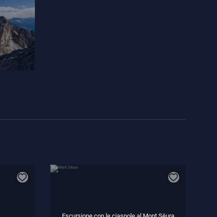
Escursione con le ciaspole al Mont Sëura