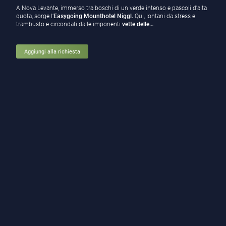
A Nova Levante, immerso tra boschi di un verde intenso e pascoli d'alta
quota, sorge l’
Easygoing Mounthotel Niggl.
Qui, lontani da stress e
trambusto e circondati dalle imponenti
vette delle…
Aggiungi alla richiesta