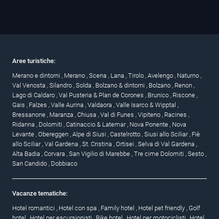
Aree turistiche:
Merano e dintorni
,
Merano
,
Scena
,
Lana
,
Tirolo
,
Avelengo
,
Naturno
,
Val Venosta
,
Silandro
,
Solda
,
Bolzano & dintorni
,
Bolzano
,
Renon
,
Lago di Caldaro
,
Val Pusteria & Plan de Corones
,
Brunico
,
Riscone
,
Gais
,
Falzes
,
Valle Aurina
,
Valdaora
,
Valle Isarco & Wipptal
,
Bressanone
,
Maranza
,
Chiusa
,
Val di Funes
,
Vipiteno
,
Racines
,
Ridanna
,
Dolomiti
,
Catinaccio & Latemar
,
Nova Ponente
,
Nova
Levante
,
Obereggen
,
Alpe di Siusi
,
Castelrotto
,
Siusi allo Sciliar
,
Fiè
allo Sciliar
,
Val Gardena
,
St. Cristina
,
Ortisei
,
Selva di Val Gardena
,
Alta Badia
,
Corvara
,
San Vigilio di Marebbe
,
Tre cime Dolomiti
,
Sesto
,
San Candido
,
Dobbiaco
Vacanze tematiche:
Hotel romantici
,
Hotel con spa
,
Family hotel
,
Hotel pet friendly
,
Golf
hotel
,
Hotel per escursionisti
,
Bike hotel
,
Hotel per motociclisti
,
Hotel