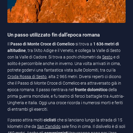
Un passo utilizzato fin dall’epoca romana
Il
Passo di Monte Croce di Comelico
si trova a
1 636 metri di
altitudine
, tra l’Alto Adige e il Veneto, e collega la Valle di Sesto
con la Valle di Cadore. Si trova a pochi chilometri da
Sesto
e di
solito è percorribile anche in inverno. Una volta arrivati in cima,
potrete godervi una fantastica vista sulle Dolomiti, tra cui la
Croda Rossa di Sesto
, alta 2 965 metri. Diversi reperti ci dicono
che il Passo di Monte Croce di Comelico era attraversato già in
epoca romana. Il passo rientrava nel
fronte dolomitico
della
prima guerra mondiale, e fu teatro di feroci battaglie tra Austria-
Ungheria e Italia. Oggi una croce ricorda i numerosi morti e feriti
di entrambi gli eserciti.
Il passo attira molti
ciclisti
che si lanciano lungo la strada di 15
kilometri che da
San Candido
sale fino in cima. Il dislivello è di soli
460 metri. Anche gli
escursionisti
troveranno pane per i loro