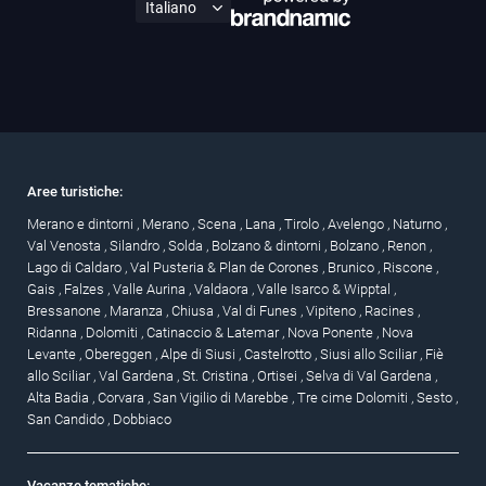
Aree turistiche:
Merano e dintorni
,
Merano
,
Scena
,
Lana
,
Tirolo
,
Avelengo
,
Naturno
,
Val Venosta
,
Silandro
,
Solda
,
Bolzano & dintorni
,
Bolzano
,
Renon
,
Lago di Caldaro
,
Val Pusteria & Plan de Corones
,
Brunico
,
Riscone
,
Gais
,
Falzes
,
Valle Aurina
,
Valdaora
,
Valle Isarco & Wipptal
,
Bressanone
,
Maranza
,
Chiusa
,
Val di Funes
,
Vipiteno
,
Racines
,
Ridanna
,
Dolomiti
,
Catinaccio & Latemar
,
Nova Ponente
,
Nova
Levante
,
Obereggen
,
Alpe di Siusi
,
Castelrotto
,
Siusi allo Sciliar
,
Fiè
allo Sciliar
,
Val Gardena
,
St. Cristina
,
Ortisei
,
Selva di Val Gardena
,
Alta Badia
,
Corvara
,
San Vigilio di Marebbe
,
Tre cime Dolomiti
,
Sesto
,
San Candido
,
Dobbiaco
Vacanze tematiche: