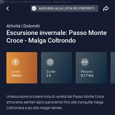
AGGIUNGI ALLA LISTA DEI PREFERITI
Attività | Dolomiti
Escursione invernale: Passo Monte
Croce - Malga Coltrondo
Livello
Durata
Percorso
Medio
3 h
9,17 km
Un'escursione circolare ricca di varietà dal Passo Monte Croce
attraverso sentieri alpini panoramici fino alla tranquilla malga
Coltrondoa e poi alla malga Nemes.