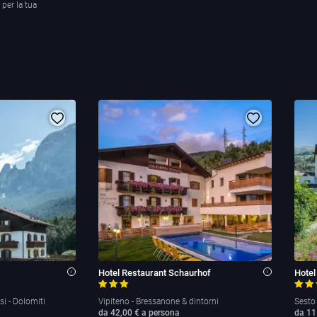
 per la tua
Hotel Restaurant Schaurhof
Hotel
i
i
usi - Dolomiti
Vipiteno - Bressanone & dintorni
Sesto 
da 42,00 € a persona
da 11