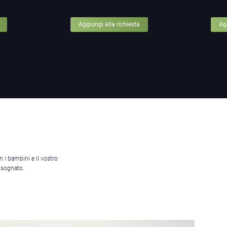
Aggiungi alla richiesta
Agg
 i bambini e il vostro
 sognato.