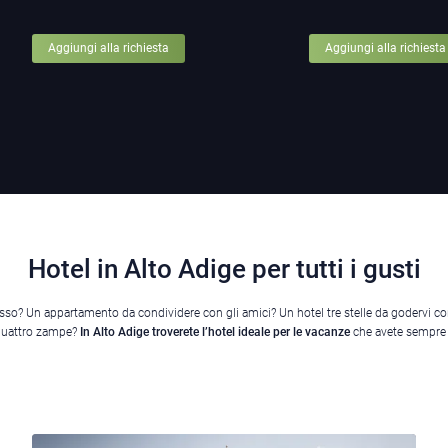
Aggiungi alla richiesta
Aggiungi alla richiesta
Hotel in Alto Adige per tutti i gusti
usso? Un appartamento da condividere con gli amici? Un hotel tre stelle da godervi con
quattro zampe?
In Alto Adige troverete l’hotel ideale per le vacanze
che avete sempre