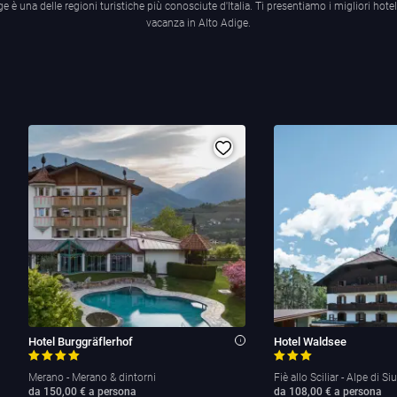
ge è una delle regioni turistiche più conosciute d'Italia. Ti presentiamo i migliori hotel
vacanza in Alto Adige.
Hotel Burggräflerhof
Hotel Waldsee
i
Merano - Merano & dintorni
Fiè allo Sciliar - Alpe di Si
da 150,00 € a persona
da 108,00 € a persona