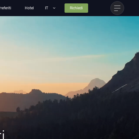
referiti
Hotel
Richiedi
i.