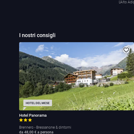
L'Alto Adi
I nostri consigli
HOTEL DEL MESE
Hotel Panorama
Brennero - Bressanone & dintorni
da 48,00 € a persona