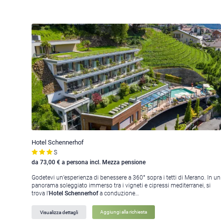
Hotel Schennerhof
S
da 73,00 € a persona incl. Mezza pensione
Godetevi un’esperienza di benessere a 360° sopra i tetti di Merano. In un
panorama soleggiato immerso tra i vigneti e cipressi mediterranei, si
trova l’
Hotel Schennerhof
a conduzione…
Visualizza dettagli
Aggiungi alla richiesta