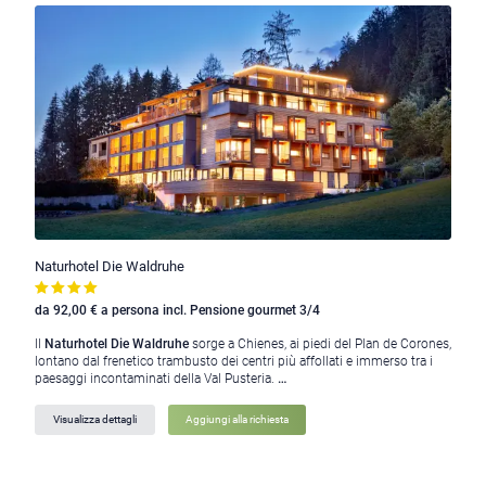
Naturhotel Die Waldruhe
da 92,00 € a persona incl. Pensione gourmet 3/4
Il
Naturhotel Die Waldruhe
sorge a Chienes, ai piedi del Plan de Corones,
lontano dal frenetico trambusto dei centri più affollati e immerso tra i
paesaggi incontaminati della Val Pusteria.
…
Visualizza dettagli
Aggiungi alla richiesta