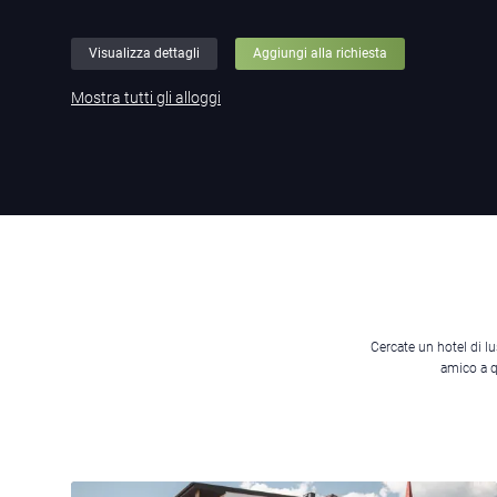
Visualizza dettagli
Aggiungi alla richiesta
Mostra tutti gli alloggi
Cercate un hotel di l
amico a 