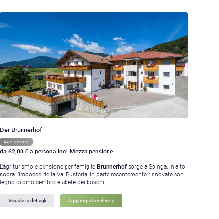
Der Brunnerhof
Agriturismo
da 62,00 € a persona incl. Mezza pensione
L’agriturismo e pensione per famiglie
Brunnerhof
sorge a Spinga, in alto
sopra l’imbocco della Val Pusteria. In parte recentemente rinnovate con
legno di pino cembro e abete dei boschi…
Visualizza dettagli
Aggiungi alla richiesta