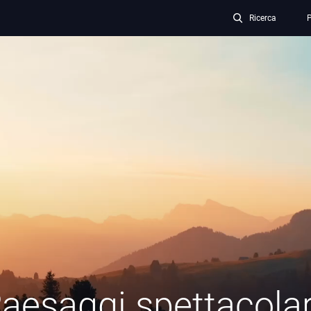
Ricerca
P
aesaggi spettacolar