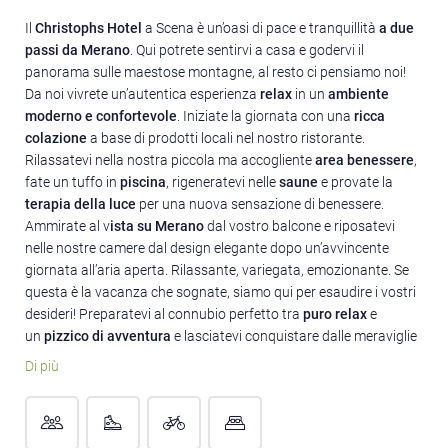
Il
Christophs Hotel
a Scena è un’oasi di pace e tranquillità
a due
passi da Merano
. Qui potrete sentirvi a casa e godervi il
panorama sulle maestose montagne, al resto ci pensiamo noi!
Da noi vivrete un’autentica esperienza
relax
in un
ambiente
moderno e confortevole
. Iniziate la giornata con una
ricca
colazione
a base di prodotti locali nel nostro ristorante.
Rilassatevi nella nostra piccola ma accogliente
area benessere
,
fate un tuffo in
piscina
, rigeneratevi nelle
saune
e provate la
terapia della luce
per una nuova sensazione di benessere.
Ammirate al v
ista su Merano
dal vostro balcone e riposatevi
nelle nostre camere dal design elegante dopo un’avvincente
giornata all’aria aperta. Rilassante, variegata, emozionante. Se
questa è la vacanza che sognate, siamo qui per esaudire i vostri
desideri! Preparatevi al connubio perfetto tra
puro relax
e
un
pizzico di avventura
e lasciatevi conquistare dalle meraviglie
di Merano e dintorni.
Di più