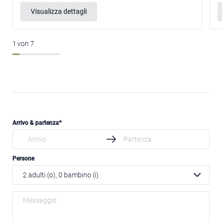
Visualizza dettagli
1
von
7
Arrivo & partenza
Persone
2
adulti (o),
0
bambino (i)