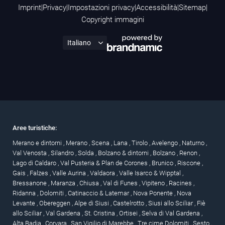
Imprint
|
Privacy
|
Impostazioni privacy
|
Accessibilità
|
Sitemap
|
Copyright immagini
Aree turistiche:
Merano e dintorni
,
Merano
,
Scena
,
Lana
,
Tirolo
,
Avelengo
,
Naturno
,
Val Venosta
,
Silandro
,
Solda
,
Bolzano & dintorni
,
Bolzano
,
Renon
,
Lago di Caldaro
,
Val Pusteria & Plan de Corones
,
Brunico
,
Riscone
,
Gais
,
Falzes
,
Valle Aurina
,
Valdaora
,
Valle Isarco & Wipptal
,
Bressanone
,
Maranza
,
Chiusa
,
Val di Funes
,
Vipiteno
,
Racines
,
Ridanna
,
Dolomiti
,
Catinaccio & Latemar
,
Nova Ponente
,
Nova
Levante
,
Obereggen
,
Alpe di Siusi
,
Castelrotto
,
Siusi allo Sciliar
,
Fiè
allo Sciliar
,
Val Gardena
,
St. Cristina
,
Ortisei
,
Selva di Val Gardena
,
Alta Badia
,
Corvara
,
San Vigilio di Marebbe
,
Tre cime Dolomiti
,
Sesto
,