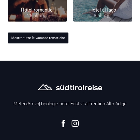
Hotel romantici
Hotel al lago
26 alloggi
8 alloggi
Mostra tutte le vacanze tematiche
Meteo
|
Arrivo
|
Tipologie hotel
|
Festività
|
Trentino-Alto Adige