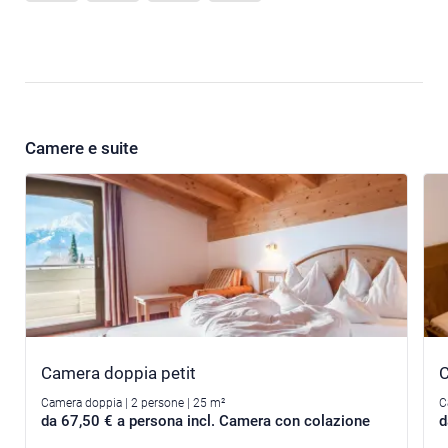
Camere e suite
Camera doppia petit
C
Camera doppia | 2 persone | 25 m²
C
da 67,50 € a persona incl. Camera con colazione
d