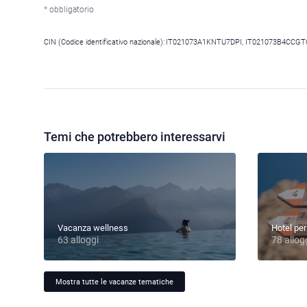
* obbligatorio
CIN (Codice identificativo nazionale):
IT021073A1KNTU7DPI, IT021073B4CCG
Temi che potrebbero interessarvi
Vacanza wellness
Hotel per
63 alloggi
78 allog
Mostra tutte le vacanze tematiche