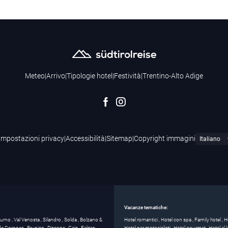
Meteo
|
Arrivo
|
Tipologie hotel
|
Festività
|
Trentino-Alto Adige
Impostazioni privacy
|
Accessibilità
|
Sitemap
|
Copyright immagini
Vacanze tematiche:
turno
,
Val Venosta
,
Silandro
,
Solda
,
Bolzano &
Hotel romantici
,
Hotel con spa
,
Family hotel
,
H
 de Corones
,
Brunico
,
Riscone
,
Gais
,
Falzes
,
Hotel per motociclisti
,
Hotel gourmet
,
Hotel al