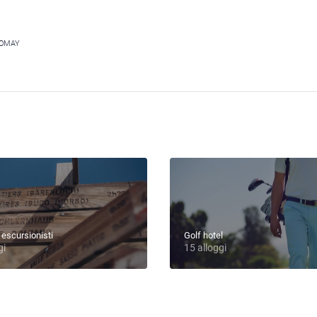
TOMAY
 escursionisti
Golf hotel
gi
15 alloggi