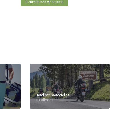
Richiesta non vincolante
Hotel per motociclisti
13 alloggi