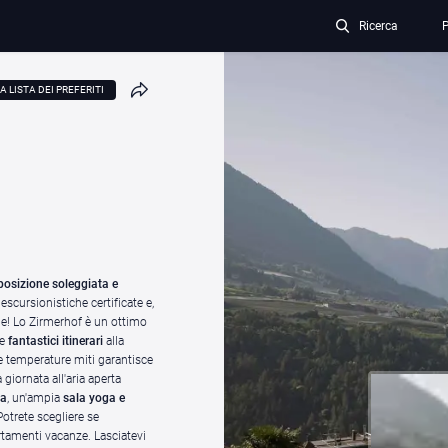
Ricerca
P
A LISTA DEI PREFERITI
osizione soleggiata e
escursionistiche certificate e,
e! Lo Zirmerhof è un ottimo
e
fantastici itinerari
alla
e temperature miti garantisce
giornata all'aria aperta
ta
, un'ampia
sala yoga e
Potrete scegliere se
rtamenti vacanze. Lasciatevi