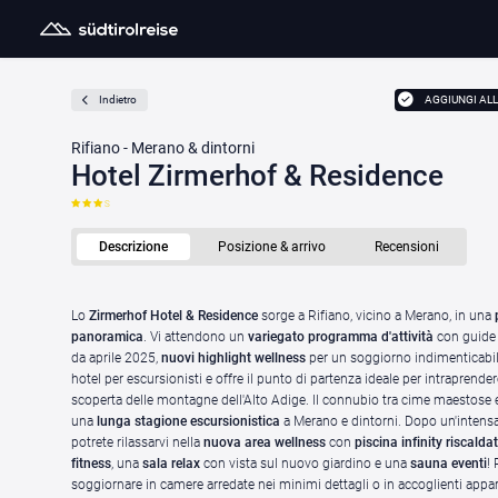
AGGIUNGI ALL
Indietro
Rifiano - Merano & dintorni
Hotel Zirmerhof & Residence
S
Descrizione
Posizione & arrivo
Recensioni
Lo
Zirmerhof Hotel & Residence
sorge a Rifiano, vicino a Merano, in una
p
panoramica
. Vi attendono un
variegato programma d'attività
con guide 
da aprile 2025,
nuovi highlight wellness
per un soggiorno indimenticabil
hotel per escursionisti e offre il punto di partenza ideale per intraprender
scoperta delle montagne dell'Alto Adige. Il connubio tra cime maestose 
una
lunga stagione escursionistica
a Merano e dintorni. Dopo un'intensa 
potrete rilassarvi nella
nuova area wellness
con
piscina infinity riscalda
fitness
, una
sala relax
con vista sul nuovo giardino e una
sauna eventi
! 
soggiornare in camere arredate nei minimi dettagli o in accoglienti appa