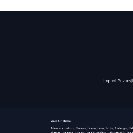
Imprint
|
Privacy
|
Aree turistiche:
Merano e dintorni
,
Merano
,
Scena
,
Lana
,
Tirolo
,
Avelengo
,
Na
dintorni
,
Bolzano
,
Renon
,
Lago di Caldaro
,
Val Pusteria & Plan