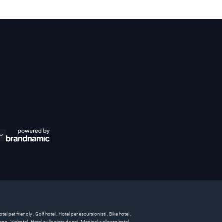
otel pet friendly
,
Golf hotel
,
Hotel per escursionisti
,
Bike hotel
,
 lago
,
Vinhotel
,
Hotel sulle piste da sci
,
Medical wellness hotel
,