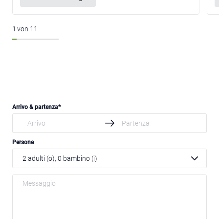
1
von
11
Arrivo & partenza
Persone
2
adulti (o),
0
bambino (i)