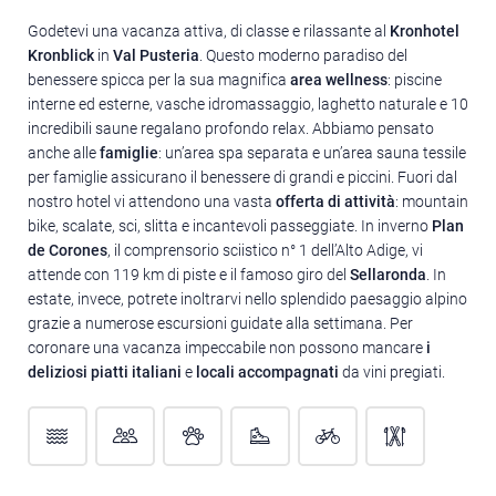
Godetevi una vacanza attiva, di classe e rilassante al
Kronhotel
Kronblick
in
Val Pusteria
. Questo moderno paradiso del
benessere spicca per la sua magnifica
area wellness
: piscine
interne ed esterne, vasche idromassaggio, laghetto naturale e 10
incredibili saune regalano profondo relax. Abbiamo pensato
anche alle
famiglie
: un’area spa separata e un’area sauna tessile
per famiglie assicurano il benessere di grandi e piccini. Fuori dal
nostro hotel vi attendono una vasta
offerta di attività
: mountain
bike, scalate, sci, slitta e incantevoli passeggiate. In inverno
Plan
de Corones
, il comprensorio sciistico n° 1 dell’Alto Adige, vi
attende con 119 km di piste e il famoso giro del
Sellaronda
. In
estate, invece, potrete inoltrarvi nello splendido paesaggio alpino
grazie a numerose escursioni guidate alla settimana. Per
coronare una vacanza impeccabile non possono mancare
i
deliziosi piatti italiani
e
locali accompagnati
da vini pregiati.