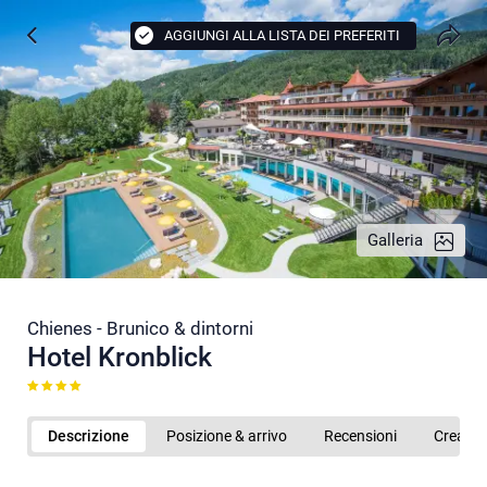
AGGIUNGI ALLA LISTA DEI PREFERITI
Galleria
Chienes - Brunico & dintorni
Hotel Kronblick
Descrizione
Posizione & arrivo
Recensioni
Crea b