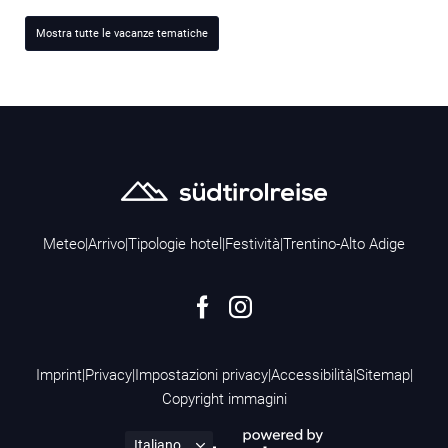
Mostra tutte le vacanze tematiche
Meteo
|
Arrivo
|
Tipologie hotel
|
Festività
|
Trentino-Alto Adige
Imprint
|
Privacy
|
Impostazioni privacy
|
Accessibilità
|
Sitemap
|
Copyright immagini