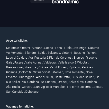
Aree turistiche:
Merano e dintorni
,
Merano
,
Scena
,
Lana
,
Tirolo
,
Avelengo
,
Naturno
,
Val Venosta
,
Silandro
,
Solda
,
Bolzano & dintorni
,
Bolzano
,
Renon
,
Lago di Caldaro
,
Val Pusteria & Plan de Corones
,
Brunico
,
Riscone
,
Gais
,
Falzes
,
Valle Aurina
,
Valdaora
,
Valle Isarco & Wipptal
,
Bressanone
,
Maranza
,
Chiusa
,
Val di Funes
,
Vipiteno
,
Racines
,
Ridanna
,
Dolomiti
,
Catinaccio & Latemar
,
Nova Ponente
,
Nova
Levante
,
Obereggen
,
Alpe di Siusi
,
Castelrotto
,
Siusi allo Sciliar
,
Fiè
allo Sciliar
,
Val Gardena
,
St. Cristina
,
Ortisei
,
Selva di Val Gardena
,
Alta Badia
,
Corvara
,
San Vigilio di Marebbe
,
Tre cime Dolomiti
,
Sesto
,
San Candido
,
Dobbiaco
Vacanze tematiche: