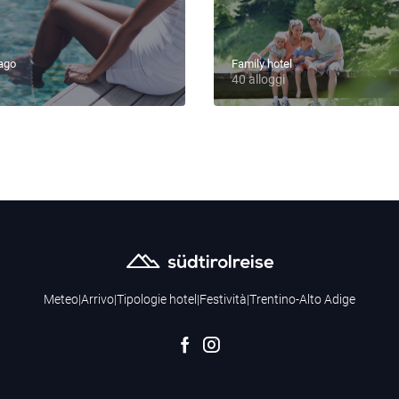
lago
Family hotel
40 alloggi
Meteo
|
Arrivo
|
Tipologie hotel
|
Festività
|
Trentino-Alto Adige