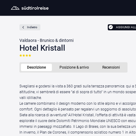
AGGIUNGI ALL
Indietro
Valdaora - Brunico & dintorni
Hotel Kristall
Descrizione
Posizione & arrivo
Recensioni
Svegliarsi e godersi la vista a 360 gradi sulla terrazza panoramica: qui a 
altitudine, vi sembrerà di essere “al di sopra di tutto” in un mondo sospe
valli idilliache.
Le camere combinano il design moderno con lo stile alpino e vi accolgo
comfort. Ogni dettaglio è pensato per regalarvi un soggiorno di assoluto
Siete alla ricerca di avventura? All'Hotel Kristall, l'offerta di attività è vasta
esplorate il cuore delle Dolomiti Patrimonio Mondiale UNESCO con escursi
immersi in paesaggi mozzafiato. Il Lago di Braies, con la sua bellezza uni
In inverno, il Plan de Corones, il comprensorio sciistico numero 1 in Alto 