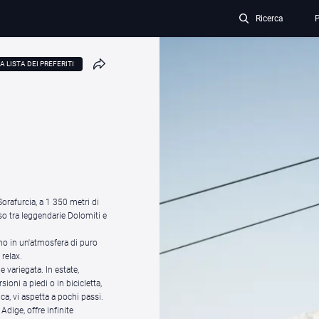
Ricerca
P
A LISTA DEI PREFERITI
Sorafurcia, a 1 350 metri di
so tra leggendarie Dolomiti e
no in un'atmosfera di puro
 relax.
 e variegata. In estate,
oni a piedi o in bicicletta,
ca, vi aspetta a pochi passi.
Adige, offre infinite