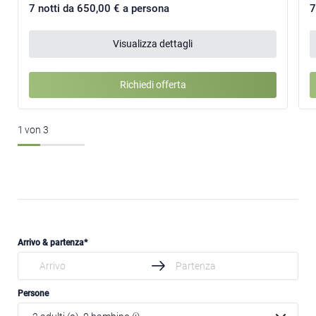
7 notti da 650,00 € a persona
7
Visualizza dettagli
Richiedi offerta
1
von
3
Arrivo & partenza
Persone