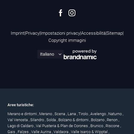
Imprint
|
Privacy
|
Impostazioni privacy
|
Accessibilità
|
Sitemap
|
Copyright immagini
Aree turistiche:
Merano e dintorni
,
Merano
,
Scena
,
Lana
,
Tirolo
,
Avelengo
,
Naturno
,
Val Venosta
,
Silandro
,
Solda
,
Bolzano & dintorni
,
Bolzano
,
Renon
,
Lago di Caldaro
,
Val Pusteria & Plan de Corones
,
Brunico
,
Riscone
,
Gais
,
Falzes
,
Valle Aurina
,
Valdaora
,
Valle Isarco & Wipptal
,