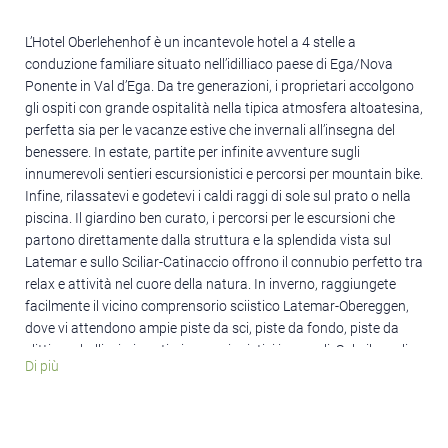
L’Hotel Oberlehenhof è un incantevole hotel a 4 stelle a
conduzione familiare situato nell’idilliaco paese di Ega/Nova
Ponente in Val d’Ega. Da tre generazioni, i proprietari accolgono
gli ospiti con grande ospitalità nella tipica atmosfera altoatesina,
perfetta sia per le vacanze estive che invernali all’insegna del
benessere. In estate, partite per infinite avventure sugli
innumerevoli sentieri escursionistici e percorsi per mountain bike.
Infine, rilassatevi e godetevi i caldi raggi di sole sul prato o nella
piscina. Il giardino ben curato, i percorsi per le escursioni che
partono direttamente dalla struttura e la splendida vista sul
Latemar e sullo Sciliar-Catinaccio offrono il connubio perfetto tra
relax e attività nel cuore della natura. In inverno, raggiungete
facilmente il vicino comprensorio sciistico Latemar-Obereggen,
dove vi attendono ampie piste da sci, piste da fondo, piste da
slittino e bellissimi sentieri escursionistici invernali. Solo il meglio
Di più
per una vacanza da sogno sulla neve. Camere e suite
confortevoli, piscina, sauna, ma anche la deliziosa cucina
regionale con ingredienti freschi del proprio orto vi regaleranno
un soggiorno rigenerante sotto ogni punto di vista.