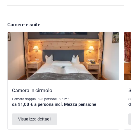
Camere e suite
Camera in cirmolo
S
Camera doppia | 2-3 persone | 25 m²
S
da 91,00 € a persona incl. Mezza pensione
d
Visualizza dettagli