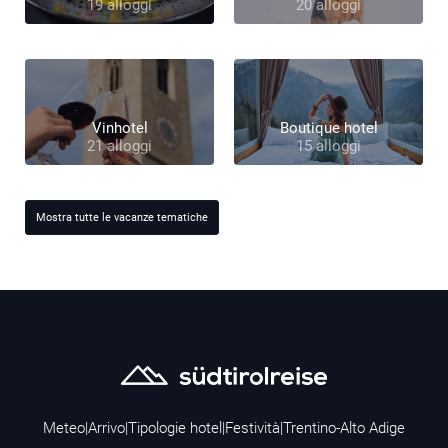
19 alloggi
20 alloggi
Vinhotel
Boutique hotel
21 alloggi
15 alloggi
Mostra tutte le vacanze tematiche
Meteo
|
Arrivo
|
Tipologie hotel
|
Festività
|
Trentino-Alto Adige