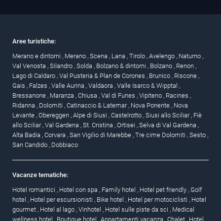
Aree turistiche:
Merano e dintorni
,
Merano
,
Scena
,
Lana
,
Tirolo
,
Avelengo
,
Naturno
,
Val Venosta
,
Silandro
,
Solda
,
Bolzano & dintorni
,
Bolzano
,
Renon
,
Lago di Caldaro
,
Val Pusteria & Plan de Corones
,
Brunico
,
Riscone
,
Gais
,
Falzes
,
Valle Aurina
,
Valdaora
,
Valle Isarco & Wipptal
,
Bressanone
,
Maranza
,
Chiusa
,
Val di Funes
,
Vipiteno
,
Racines
,
Ridanna
,
Dolomiti
,
Catinaccio & Latemar
,
Nova Ponente
,
Nova
Levante
,
Obereggen
,
Alpe di Siusi
,
Castelrotto
,
Siusi allo Sciliar
,
Fiè
allo Sciliar
,
Val Gardena
,
St. Cristina
,
Ortisei
,
Selva di Val Gardena
,
Alta Badia
,
Corvara
,
San Vigilio di Marebbe
,
Tre cime Dolomiti
,
Sesto
,
San Candido
,
Dobbiaco
Vacanze tematiche:
Hotel romantici
,
Hotel con spa
,
Family hotel
,
Hotel pet friendly
,
Golf
hotel
,
Hotel per escursionisti
,
Bike hotel
,
Hotel per motociclisti
,
Hotel
gourmet
,
Hotel al lago
,
Vinhotel
,
Hotel sulle piste da sci
,
Medical
wellness hotel
,
Boutique hotel
,
Appartamenti vacanza
,
Chalet
,
Hotel