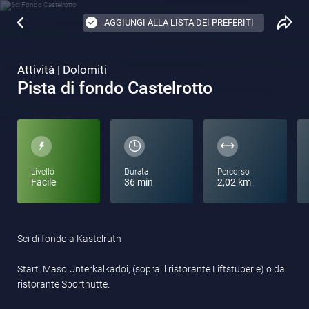
AGGIUNGI ALLA LISTA DEI PREFERITI
Attività | Dolomiti
Pista di fondo Castelrotto
Livello
Durata
Percorso
Facile
36 min
2,02 km
Sci di fondo a Kastelruth
Start: Maso Unterkalkadoi, (sopra il ristorante Liftstüberle) o dal
ristorante Sporthütte.