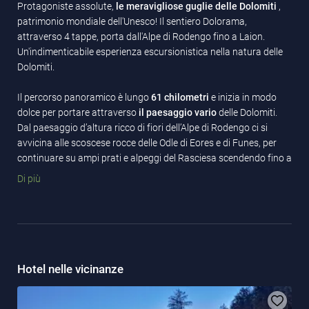
Protagoniste assolute,
le meravigliose guglie delle Dolomiti
,
patrimonio mondiale dell'Unesco! Il sentiero Dolorama,
attraverso 4 tappe, porta dall'Alpe di Rodengo fino a Laion.
Un'indimenticabile esperienza escursionistica nella natura delle
Dolomiti.
Il percorso panoramico è lungo
61 chilometri
e inizia in modo
dolce per portare attraverso
il paesaggio vario
delle Dolomiti.
Dal paesaggio d’altura ricco di fiori dell’Alpe di Rodengo ci si
avvicina alle scoscese rocce delle Odle di Eores e di Funes, per
continuare su ampi prati e alpeggi del Rasciesa scendendo fino a
Laion all’entrata della Val Gardena. All’orizzonte ci
Di più
accompagnano in modo marcato le bizzarre guglie
delle Dolomiti. Dapprima è l’imponente Sass de Putia alla fine
della valle di Luson a dominare la scena, poi dal passo Göma nel
parco naturale Puez-Odle ci sorprendono le Odle di Funes per
lasciare poco dopo la Rasciesa con la vista imperdibile su
Sassolungo, Sasso Piatto e Sciliar.
Hotel nelle vicinanze
Il sentiero Dolorama corre quasi interamente
su strade forestali