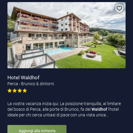
1a tappa: Rodengo-Rifugio Monte Muro (durata ca. 6:30 h)
2a tappa: Rifugio Monte Muro-Rifugio Genova (durata ca. 4:45
h)
3a tappa: Rifugio Genova-Rasciesa (durata ca. 5:00 h)
4a tappa: Rasciesa-Laion (durata ca. 3:00 h)
Hotel Waldhof
Perca - Brunico & dintorni
La vostra vacanza inizia qui. La posizione tranquilla, al limitare
del bosco di Perca, alle porte di Brunico, fa del
Waldhof
l'hotel
ideale per chi cerca un’oasi di pace con una vista unica…
Aggiungi alla richiesta