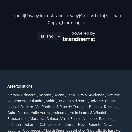
Imprint
|
Privacy
|
Impostazioni privacy
|
Accessibilità
|
Sitemap
|
Copyright immagini
Aree turistiche:
Merano e dintorni
,
Merano
,
Scena
,
Lana
,
Tirolo
,
Avelengo
,
Naturno
,
Val Venosta
,
Silandro
,
Solda
,
Bolzano & dintorni
,
Bolzano
,
Renon
,
Lago di Caldaro
,
Val Pusteria & Plan de Corones
,
Brunico
,
Riscone
,
Gais
,
Falzes
,
Valle Aurina
,
Valdaora
,
Valle Isarco & Wipptal
,
Bressanone
,
Maranza
,
Chiusa
,
Val di Funes
,
Vipiteno
,
Racines
,
Ridanna
,
Dolomiti
,
Catinaccio & Latemar
,
Nova Ponente
,
Nova
Levante
,
Obereggen
,
Alpe di Siusi
,
Castelrotto
,
Siusi allo Sciliar
,
Fiè