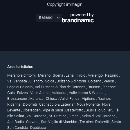
Copyright immagini
Aree turistiche:
Merano e dintorni
,
Merano
,
Scena
,
Lana
,
Tirolo
,
Avelengo
,
Naturno
,
Val Venosta
,
Silandro
,
Solda
,
Bolzano & dintorni
,
Bolzano
,
Renon
,
Lago di Caldaro
,
Val Pusteria & Plan de Corones
,
Brunico
,
Riscone
,
Gais
,
Falzes
,
Valle Aurina
,
Valdaora
,
Valle Isarco & Wipptal
,
Bressanone
,
Maranza
,
Chiusa
,
Val di Funes
,
Vipiteno
,
Racines
,
Ridanna
,
Dolomiti
,
Catinaccio & Latemar
,
Nova Ponente
,
Nova
Levante
,
Obereggen
,
Alpe di Siusi
,
Castelrotto
,
Siusi allo Sciliar
,
Fiè
allo Sciliar
,
Val Gardena
,
St. Cristina
,
Ortisei
,
Selva di Val Gardena
,
Alta Badia
,
Corvara
,
San Vigilio di Marebbe
,
Tre cime Dolomiti
,
Sesto
,
San Candido
,
Dobbiaco