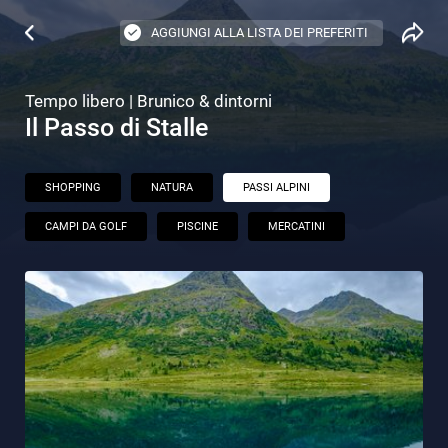
AGGIUNGI ALLA LISTA DEI PREFERITI
Tempo libero | Brunico & dintorni
Il Passo di Stalle
SHOPPING
NATURA
PASSI ALPINI
CAMPI DA GOLF
PISCINE
MERCATINI