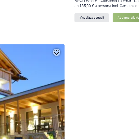
Nova Levante - Catinaccio Latemar - Do
da 135,00 € a persona incl. Camera co
Visualizza dettagli
Aggiungi alla ri