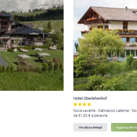
Hotel Oberlehenhof
Nova Levante - Catinaccio Latemar - Do
da 91,00 € a persona
Visualizza dettagli
Aggiungi alla ri