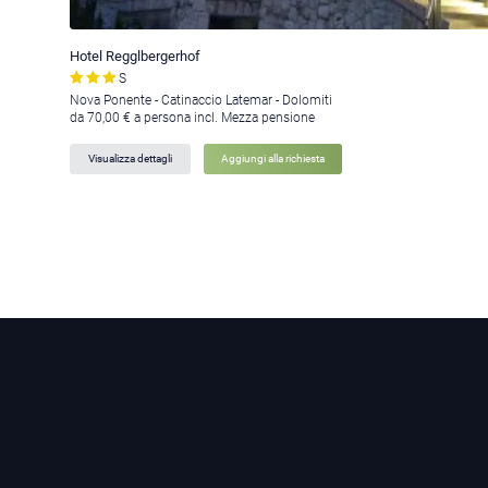
Hotel Regglbergerhof
S
Nova Ponente - Catinaccio Latemar - Dolomiti
da 70,00 € a persona incl. Mezza pensione
Visualizza dettagli
Aggiungi alla richiesta