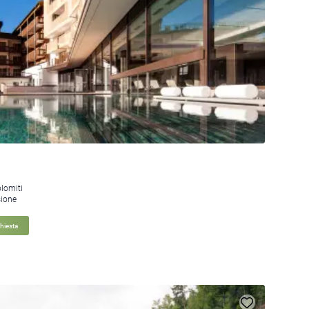
olomiti
sione
chiesta