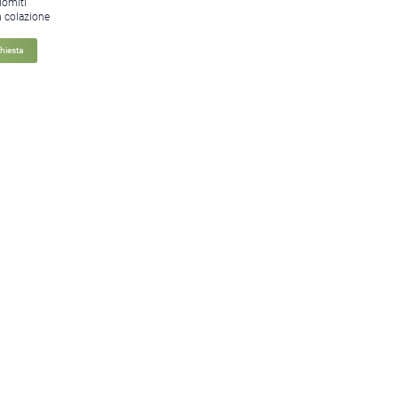
lomiti
n colazione
chiesta