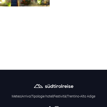
Meteo
|
Arrivo
|
Tipologie hotel
|
Festività
|
Trentino-Alto Adige