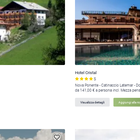
Hotel Cristal
S
Nova Ponente - Catinaccio Latemar - D
da 141,00 € a persona incl. Mezza pen
Visualizza dettagli
Aggiungi alla ri