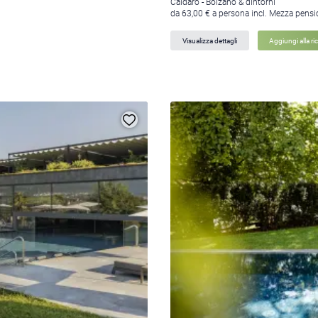
Caldaro - Bolzano & dintorni
da 63,00 € a persona incl. Mezza pens
Visualizza dettagli
Aggiungi alla ri