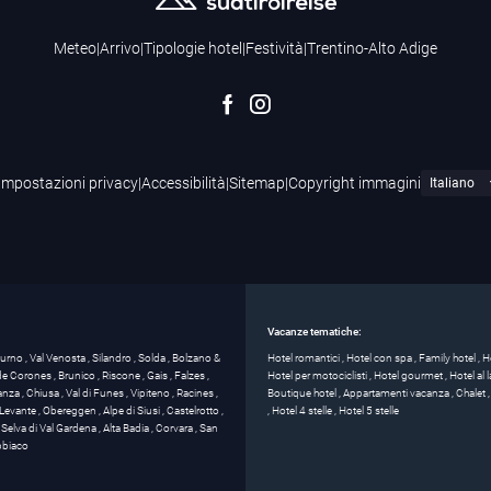
Meteo
|
Arrivo
|
Tipologie hotel
|
Festività
|
Trentino-Alto Adige
Impostazioni privacy
|
Accessibilità
|
Sitemap
|
Copyright immagini
Vacanze tematiche:
turno
,
Val Venosta
,
Silandro
,
Solda
,
Bolzano &
Hotel romantici
,
Hotel con spa
,
Family hotel
,
H
 de Corones
,
Brunico
,
Riscone
,
Gais
,
Falzes
,
Hotel per motociclisti
,
Hotel gourmet
,
Hotel al
anza
,
Chiusa
,
Val di Funes
,
Vipiteno
,
Racines
,
Boutique hotel
,
Appartamenti vacanza
,
Chalet
Levante
,
Obereggen
,
Alpe di Siusi
,
Castelrotto
,
,
Hotel 4 stelle
,
Hotel 5 stelle
,
Selva di Val Gardena
,
Alta Badia
,
Corvara
,
San
biaco