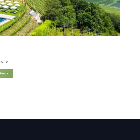
sione
chiesta