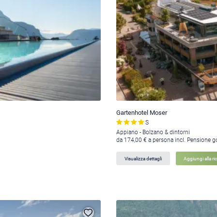
Gartenhotel Moser
S
Appiano - Bolzano & dintorni
da 174,00 € a persona incl. Pensione 
Visualizza dettagli
Aggiungi alla ri