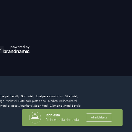
otel pet friendly
,
Golf hotel
,
Hotel per escursionisti
,
Bike hotel
,
 lago
,
Vinhotel
,
Hotel sulle piste da sci
,
Medical wellness hotel
,
,
Hotel di lusso
,
Aparthotel
,
Sport hotel
,
Glamping
,
Hotel 3 stelle
Richiesta
Alla richiesta
0
Hotel nella richiesta