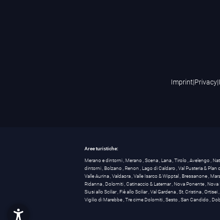
Imprint
|
Privacy
|
Aree turistiche:
Merano e dintorni
,
Merano
,
Scena
,
Lana
,
Tirolo
,
Avelengo
,
Na
dintorni
,
Bolzano
,
Renon
,
Lago di Caldaro
,
Val Pusteria & Plan
Valle Aurina
,
Valdaora
,
Valle Isarco & Wipptal
,
Bressanone
,
Mar
Ridanna
,
Dolomiti
,
Catinaccio & Latemar
,
Nova Ponente
,
Nova 
Siusi allo Sciliar
,
Fiè allo Sciliar
,
Val Gardena
,
St. Cristina
,
Ortisei
Vigilio di Marebbe
,
Tre cime Dolomiti
,
Sesto
,
San Candido
,
Dob