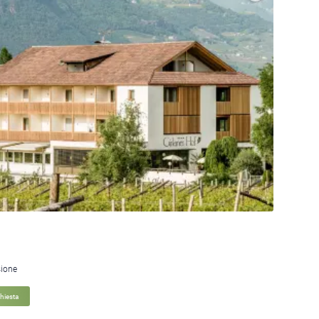
sione
chiesta