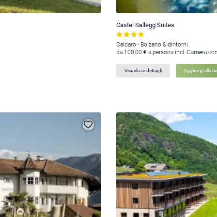
Castel Sallegg Suites
Caldaro - Bolzano & dintorni
da 100,00 € a persona incl. Camera co
Visualizza dettagli
Aggiungi alla ri