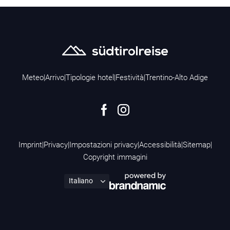
Meteo
|
Arrivo
|
Tipologie hotel
|
Festività
|
Trentino-Alto Adige
Imprint
|
Privacy
|
Impostazioni privacy
|
Accessibilità
|
Sitemap
|
Copyright immagini