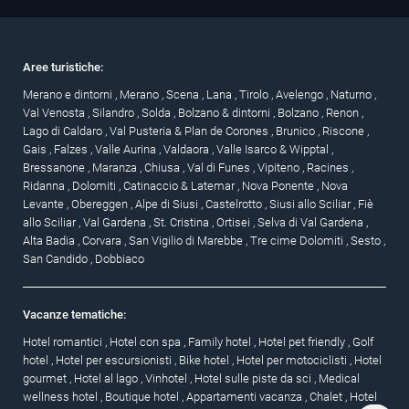
Aree turistiche:
Merano e dintorni
,
Merano
,
Scena
,
Lana
,
Tirolo
,
Avelengo
,
Naturno
,
Val Venosta
,
Silandro
,
Solda
,
Bolzano & dintorni
,
Bolzano
,
Renon
,
Lago di Caldaro
,
Val Pusteria & Plan de Corones
,
Brunico
,
Riscone
,
Gais
,
Falzes
,
Valle Aurina
,
Valdaora
,
Valle Isarco & Wipptal
,
Bressanone
,
Maranza
,
Chiusa
,
Val di Funes
,
Vipiteno
,
Racines
,
Ridanna
,
Dolomiti
,
Catinaccio & Latemar
,
Nova Ponente
,
Nova
Levante
,
Obereggen
,
Alpe di Siusi
,
Castelrotto
,
Siusi allo Sciliar
,
Fiè
allo Sciliar
,
Val Gardena
,
St. Cristina
,
Ortisei
,
Selva di Val Gardena
,
Alta Badia
,
Corvara
,
San Vigilio di Marebbe
,
Tre cime Dolomiti
,
Sesto
,
San Candido
,
Dobbiaco
Vacanze tematiche:
Hotel romantici
,
Hotel con spa
,
Family hotel
,
Hotel pet friendly
,
Golf
hotel
,
Hotel per escursionisti
,
Bike hotel
,
Hotel per motociclisti
,
Hotel
gourmet
,
Hotel al lago
,
Vinhotel
,
Hotel sulle piste da sci
,
Medical
wellness hotel
,
Boutique hotel
,
Appartamenti vacanza
,
Chalet
,
Hotel