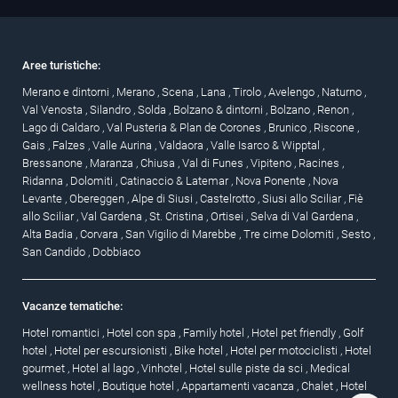
Aree turistiche:
Merano e dintorni
,
Merano
,
Scena
,
Lana
,
Tirolo
,
Avelengo
,
Naturno
,
Val Venosta
,
Silandro
,
Solda
,
Bolzano & dintorni
,
Bolzano
,
Renon
,
Lago di Caldaro
,
Val Pusteria & Plan de Corones
,
Brunico
,
Riscone
,
Gais
,
Falzes
,
Valle Aurina
,
Valdaora
,
Valle Isarco & Wipptal
,
Bressanone
,
Maranza
,
Chiusa
,
Val di Funes
,
Vipiteno
,
Racines
,
Ridanna
,
Dolomiti
,
Catinaccio & Latemar
,
Nova Ponente
,
Nova
Levante
,
Obereggen
,
Alpe di Siusi
,
Castelrotto
,
Siusi allo Sciliar
,
Fiè
allo Sciliar
,
Val Gardena
,
St. Cristina
,
Ortisei
,
Selva di Val Gardena
,
Alta Badia
,
Corvara
,
San Vigilio di Marebbe
,
Tre cime Dolomiti
,
Sesto
,
San Candido
,
Dobbiaco
Vacanze tematiche:
Hotel romantici
,
Hotel con spa
,
Family hotel
,
Hotel pet friendly
,
Golf
hotel
,
Hotel per escursionisti
,
Bike hotel
,
Hotel per motociclisti
,
Hotel
gourmet
,
Hotel al lago
,
Vinhotel
,
Hotel sulle piste da sci
,
Medical
wellness hotel
,
Boutique hotel
,
Appartamenti vacanza
,
Chalet
,
Hotel