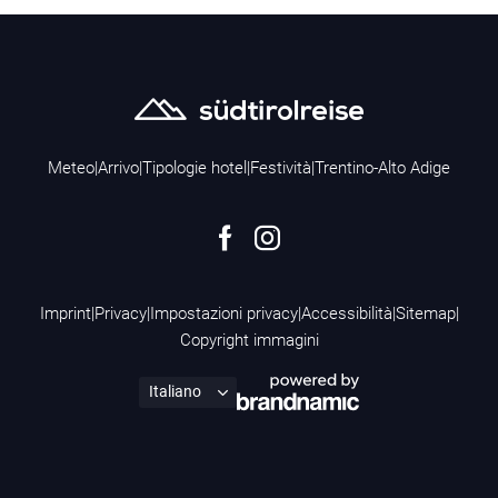
Meteo
|
Arrivo
|
Tipologie hotel
|
Festività
|
Trentino-Alto Adige
Imprint
|
Privacy
|
Impostazioni privacy
|
Accessibilità
|
Sitemap
|
Copyright immagini