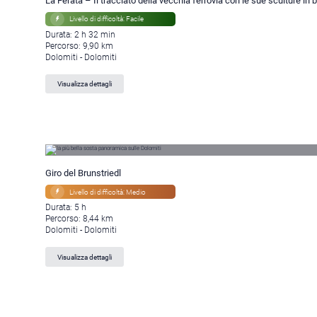
La Ferata – Il tracciato della vecchia ferrovia con le sue sculture in 
Livello di difficoltà: Facile
Durata: 2 h 32 min
Percorso: 9,90 km
Dolomiti - Dolomiti
Visualizza dettagli
Giro del Brunstriedl
Livello di difficoltà: Medio
Durata: 5 h
Percorso: 8,44 km
Dolomiti - Dolomiti
Visualizza dettagli