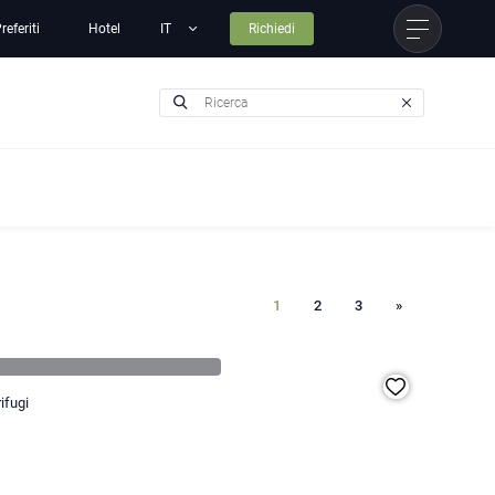
referiti
Hotel
Richiedi
1
2
3
»
ifugi