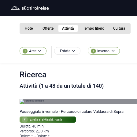
Hotel
Offerte
Attività
Tempo libero
Cultura
Estate
Aree
Inverno
1
1
Ricerca
Attività (1 a 48 da un totale di 140)
Passeggiata invernale - Percorso circolare Valdaora di Sopra
Livello di difficoltà: Facile
Durata: 40 min
Percorso: 2,33 km
Dolomiti - Dolomiti