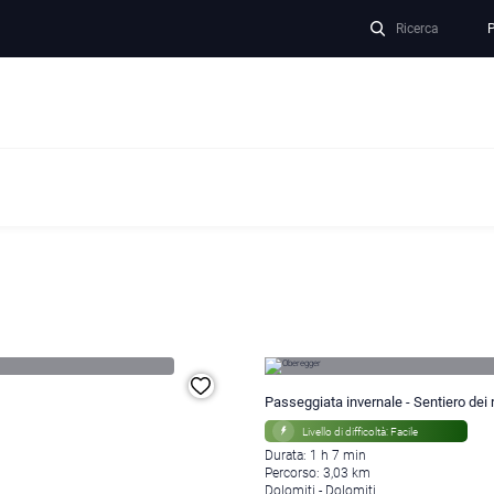
Ricerca
P
Passeggiata invernale - Sentiero dei r
Livello di difficoltà: Facile
Durata: 1 h 7 min
Percorso: 3,03 km
Dolomiti - Dolomiti