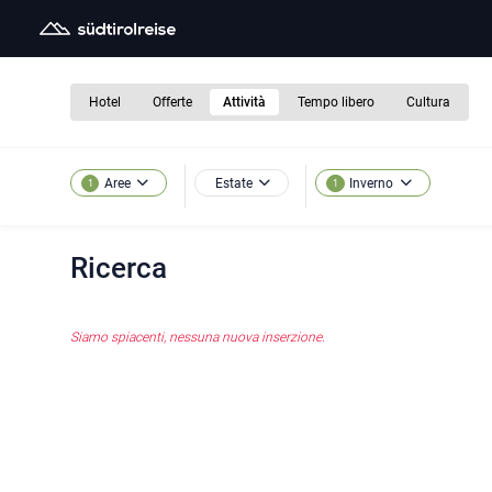
Hotel
Offerte
Attività
Tempo libero
Cultura
Estate
Aree
Inverno
1
1
Ricerca
Siamo spiacenti, nessuna nuova inserzione.