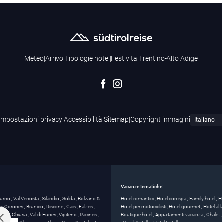
Meteo
|
Arrivo
|
Tipologie hotel
|
Festività
|
Trentino-Alto Adige
Impostazioni privacy
|
Accessibilità
|
Sitemap
|
Copyright immagini
Vacanze tematiche:
turno
,
Val Venosta
,
Silandro
,
Solda
,
Bolzano &
Hotel romantici
,
Hotel con spa
,
Family hotel
,
H
 de Corones
,
Brunico
,
Riscone
,
Gais
,
Falzes
,
Hotel per motociclisti
,
Hotel gourmet
,
Hotel al
anza
,
Chiusa
,
Val di Funes
,
Vipiteno
,
Racines
,
Boutique hotel
,
Appartamenti vacanza
,
Chalet