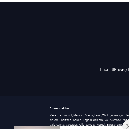
Imprint
|
Privacy
|
Aree turistiche:
Merano e dintorni
,
Merano
,
Scena
,
Lana
,
Tirolo
,
Avelengo
,
Na
dintorni
,
Bolzano
,
Renon
,
Lago di Caldaro
,
Val Pusteria & Plan
Valle Aurina
,
Valdaora
,
Valle Isarco & Wipptal
,
Bressanone
,
Mar