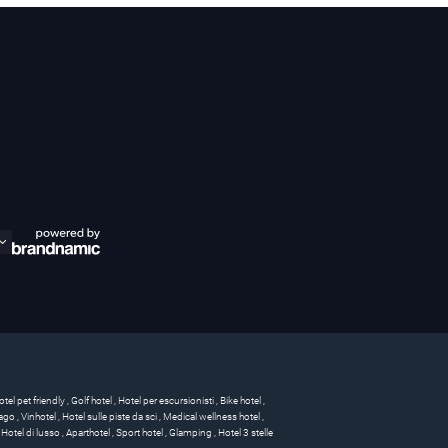
otel pet friendly
,
Golf hotel
,
Hotel per escursionisti
,
Bike hotel
,
 lago
,
Vinhotel
,
Hotel sulle piste da sci
,
Medical wellness hotel
,
,
Hotel di lusso
,
Aparthotel
,
Sport hotel
,
Glamping
,
Hotel 3 stelle