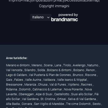
Imprint
|
Privacy
|
Impostazioni privacy
|
Accessibilità
|
Sitemap
|
Copyright immagini
Aree turistiche:
Merano e dintorni
,
Merano
,
Scena
,
Lana
,
Tirolo
,
Avelengo
,
Naturno
,
Val Venosta
,
Silandro
,
Solda
,
Bolzano & dintorni
,
Bolzano
,
Renon
,
Lago di Caldaro
,
Val Pusteria & Plan de Corones
,
Brunico
,
Riscone
,
Gais
,
Falzes
,
Valle Aurina
,
Valdaora
,
Valle Isarco & Wipptal
,
Bressanone
,
Maranza
,
Chiusa
,
Val di Funes
,
Vipiteno
,
Racines
,
Ridanna
,
Dolomiti
,
Catinaccio & Latemar
,
Nova Ponente
,
Nova
Levante
,
Obereggen
,
Alpe di Siusi
,
Castelrotto
,
Siusi allo Sciliar
,
Fiè
allo Sciliar
,
Val Gardena
,
St. Cristina
,
Ortisei
,
Selva di Val Gardena
,
Alta Badia
,
Corvara
,
San Vigilio di Marebbe
,
Tre cime Dolomiti
,
Sesto
,