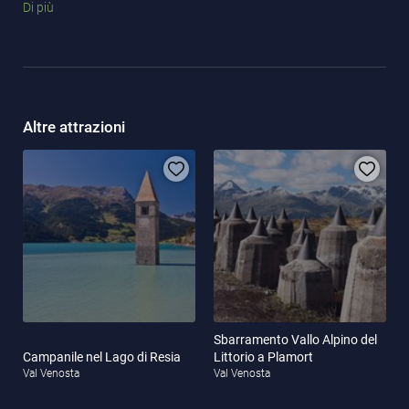
Di più
La ferrovia marmifera è
unica in tutta Europa
e merita una visita
durante una vacanza in
Val Venosta
o a
Merano e dintorni
!
Potete trovare l'hotel perfetto per la vostra vacanza in Alto Adige
cliccando
qui
.
Altre attrazioni
Sbarramento Vallo Alpino del
Campanile nel Lago di Resia
Littorio a Plamort
Val Venosta
Val Venosta