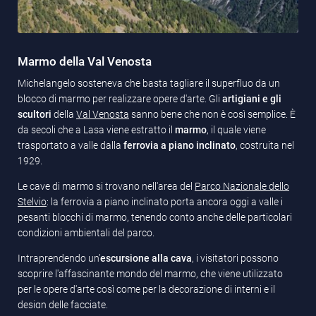
Marmo della Val Venosta
Michelangelo sosteneva che basta tagliare il superfluo da un
blocco di marmo per realizzare opere d'arte. Gli
artigiani e gli
scultori
della
Val Venosta
sanno bene che non è così semplice. È
da secoli che a Lasa viene estratto il
marmo
, il quale viene
trasportato a valle dalla
ferrovia a piano inclinato
, costruita nel
1929.
Le cave di marmo si trovano nell'area del
Parco Nazionale dello
Stelvio
: la ferrovia a piano inclinato porta ancora oggi a valle i
pesanti blocchi di marmo, tenendo conto anche delle particolari
condizioni ambientali del parco.
Intraprendendo un’
escursione alla cava
, i visitatori possono
scoprire l'affascinante mondo del marmo, che viene utilizzato
per le opere d'arte così come per la decorazione di interni e il
design delle facciate.