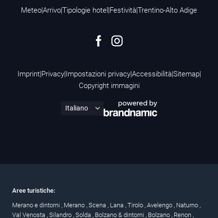
Meteo
|
Arrivo
|
Tipologie hotel
|
Festività
|
Trentino-Alto Adige
Imprint
|
Privacy
|
Impostazioni privacy
|
Accessibilità
|
Sitemap
|
Copyright immagini
Aree turistiche:
Merano e dintorni
,
Merano
,
Scena
,
Lana
,
Tirolo
,
Avelengo
,
Naturno
,
Val Venosta
,
Silandro
,
Solda
,
Bolzano & dintorni
,
Bolzano
,
Renon
,