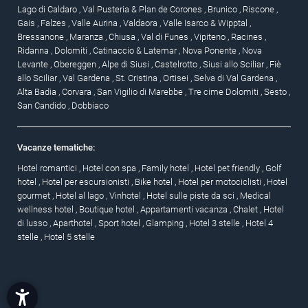
Lago di Caldaro
,
Val Pusteria & Plan de Corones
,
Brunico
,
Riscone
,
Gais
,
Falzes
,
Valle Aurina
,
Valdaora
,
Valle Isarco & Wipptal
,
Bressanone
,
Maranza
,
Chiusa
,
Val di Funes
,
Vipiteno
,
Racines
,
Ridanna
,
Dolomiti
,
Catinaccio & Latemar
,
Nova Ponente
,
Nova
Levante
,
Obereggen
,
Alpe di Siusi
,
Castelrotto
,
Siusi allo Sciliar
,
Fiè
allo Sciliar
,
Val Gardena
,
St. Cristina
,
Ortisei
,
Selva di Val Gardena
,
Alta Badia
,
Corvara
,
San Vigilio di Marebbe
,
Tre cime Dolomiti
,
Sesto
,
San Candido
,
Dobbiaco
Vacanze tematiche:
Hotel romantici
,
Hotel con spa
,
Family hotel
,
Hotel pet friendly
,
Golf
hotel
,
Hotel per escursionisti
,
Bike hotel
,
Hotel per motociclisti
,
Hotel
gourmet
,
Hotel al lago
,
Vinhotel
,
Hotel sulle piste da sci
,
Medical
wellness hotel
,
Boutique hotel
,
Appartamenti vacanza
,
Chalet
,
Hotel
di lusso
,
Aparthotel
,
Sport hotel
,
Glamping
,
Hotel 3 stelle
,
Hotel 4
stelle
,
Hotel 5 stelle