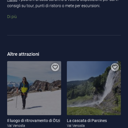
consigli su tour, punti di ristoro o mete per escursioni.
Se preferite viaggiare in compagnia dei vostri
amici a quattro
Di più
zampe
, potrete godervi un soggiorno in un
hotel pet friendly
.
Altre attrazioni
Il luogo di ritrovamento di Ötzi
La cascata di Parcines
Val Venosta
Val Venosta