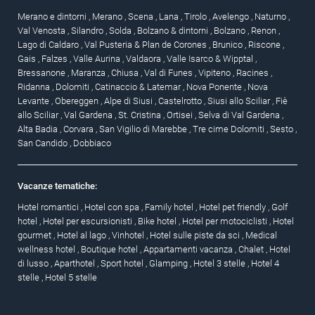
Merano e dintorni
,
Merano
,
Scena
,
Lana
,
Tirolo
,
Avelengo
,
Naturno
,
Val Venosta
,
Silandro
,
Solda
,
Bolzano & dintorni
,
Bolzano
,
Renon
,
Lago di Caldaro
,
Val Pusteria & Plan de Corones
,
Brunico
,
Riscone
,
Gais
,
Falzes
,
Valle Aurina
,
Valdaora
,
Valle Isarco & Wipptal
,
Bressanone
,
Maranza
,
Chiusa
,
Val di Funes
,
Vipiteno
,
Racines
,
Ridanna
,
Dolomiti
,
Catinaccio & Latemar
,
Nova Ponente
,
Nova
Levante
,
Obereggen
,
Alpe di Siusi
,
Castelrotto
,
Siusi allo Sciliar
,
Fiè
allo Sciliar
,
Val Gardena
,
St. Cristina
,
Ortisei
,
Selva di Val Gardena
,
Alta Badia
,
Corvara
,
San Vigilio di Marebbe
,
Tre cime Dolomiti
,
Sesto
,
San Candido
,
Dobbiaco
Vacanze tematiche:
Hotel romantici
,
Hotel con spa
,
Family hotel
,
Hotel pet friendly
,
Golf
hotel
,
Hotel per escursionisti
,
Bike hotel
,
Hotel per motociclisti
,
Hotel
gourmet
,
Hotel al lago
,
Vinhotel
,
Hotel sulle piste da sci
,
Medical
wellness hotel
,
Boutique hotel
,
Appartamenti vacanza
,
Chalet
,
Hotel
di lusso
,
Aparthotel
,
Sport hotel
,
Glamping
,
Hotel 3 stelle
,
Hotel 4
stelle
,
Hotel 5 stelle