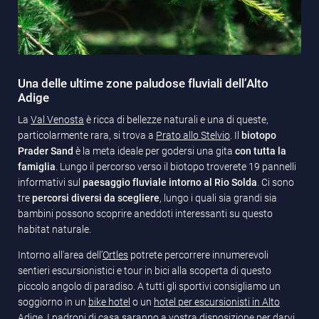
Una delle ultime zone paludose fluviali dell’Alto
Adige
La
Val Venosta
è ricca di bellezze naturali e una di queste,
particolarmente rara, si trova a
Prato allo Stelvio
. Il
biotopo
Prader Sand
è la meta ideale per godersi una gita
con tutta la
famiglia
. Lungo il percorso verso il biotopo troverete 19 pannelli
informativi sul
paesaggio fluviale intorno al Rio Solda
. Ci sono
tre
percorsi diversi da scegliere
, lungo i quali sia grandi sia
bambini possono scoprire aneddoti interessanti su questo
habitat naturale.
Intorno all'area dell’
Ortles
potrete percorrere innumerevoli
sentieri escursionistici e tour in bici alla scoperta di questo
piccolo angolo di paradiso. A tutti gli sportivi consigliamo un
soggiorno in un
bike hotel
o un
hotel per escursionisti in Alto
Adige
. I padroni di casa saranno a vostra disposizione per darvi