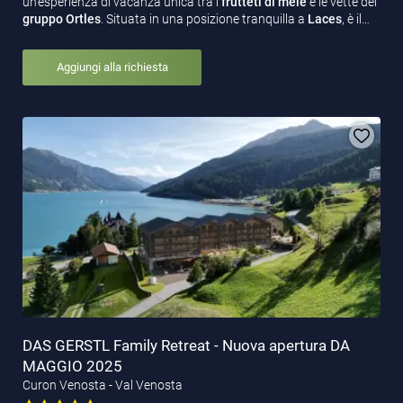
un'esperienza di vacanza unica tra i
frutteti di mele
e le vette del
gruppo Ortles
. Situata in una posizione tranquilla a
Laces
, è il…
Aggiungi alla richiesta
DAS GERSTL Family Retreat - Nuova apertura DA
MAGGIO 2025
Curon Venosta - Val Venosta