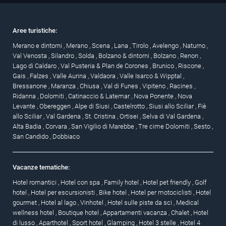
Aree turistiche:
Merano e dintorni
,
Merano
,
Scena
,
Lana
,
Tirolo
,
Avelengo
,
Naturno
,
Val Venosta
,
Silandro
,
Solda
,
Bolzano & dintorni
,
Bolzano
,
Renon
,
Lago di Caldaro
,
Val Pusteria & Plan de Corones
,
Brunico
,
Riscone
,
Gais
,
Falzes
,
Valle Aurina
,
Valdaora
,
Valle Isarco & Wipptal
,
Bressanone
,
Maranza
,
Chiusa
,
Val di Funes
,
Vipiteno
,
Racines
,
Ridanna
,
Dolomiti
,
Catinaccio & Latemar
,
Nova Ponente
,
Nova
Levante
,
Obereggen
,
Alpe di Siusi
,
Castelrotto
,
Siusi allo Sciliar
,
Fiè
allo Sciliar
,
Val Gardena
,
St. Cristina
,
Ortisei
,
Selva di Val Gardena
,
Alta Badia
,
Corvara
,
San Vigilio di Marebbe
,
Tre cime Dolomiti
,
Sesto
,
San Candido
,
Dobbiaco
Vacanze tematiche:
Hotel romantici
,
Hotel con spa
,
Family hotel
,
Hotel pet friendly
,
Golf
hotel
,
Hotel per escursionisti
,
Bike hotel
,
Hotel per motociclisti
,
Hotel
gourmet
,
Hotel al lago
,
Vinhotel
,
Hotel sulle piste da sci
,
Medical
wellness hotel
,
Boutique hotel
,
Appartamenti vacanza
,
Chalet
,
Hotel
di lusso
,
Aparthotel
,
Sport hotel
,
Glamping
,
Hotel 3 stelle
,
Hotel 4