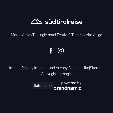
Meteo
|
Arrivo
|
Tipologie hotel
|
Festività
|
Trentino-Alto Adige
Imprint
|
Privacy
|
Impostazioni privacy
|
Accessibilità
|
Sitemap
|
Copyright immagini