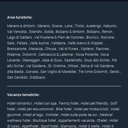
Aree turistiche:
Merano e dintorni
,
Merano
,
Scena
,
Lana
,
Tirolo
,
Avelengo
,
Naturno
,
Val Venosta
,
Silandro
,
Solda
,
Bolzano & dintorni
,
Bolzano
,
Renon
,
Lago di Caldaro
,
Val Pusteria & Plan de Corones
,
Brunico
,
Riscone
,
Gais
,
Falzes
,
Valle Aurina
,
Valdaora
,
Valle Isarco & Wipptal
,
Bressanone
,
Maranza
,
Chiusa
,
Val di Funes
,
Vipiteno
,
Racines
,
Ridanna
,
Dolomiti
,
Catinaccio & Latemar
,
Nova Ponente
,
Nova
Levante
,
Obereggen
,
Alpe di Siusi
,
Castelrotto
,
Siusi allo Sciliar
,
Fiè
allo Sciliar
,
Val Gardena
,
St. Cristina
,
Ortisei
,
Selva di Val Gardena
,
Alta Badia
,
Corvara
,
San Vigilio di Marebbe
,
Tre cime Dolomiti
,
Sesto
,
San Candido
,
Dobbiaco
Vacanze tematiche:
Hotel romantici
,
Hotel con spa
,
Family hotel
,
Hotel pet friendly
,
Golf
hotel
,
Hotel per escursionisti
,
Bike hotel
,
Hotel per motociclisti
,
Hotel
gourmet
,
Hotel al lago
,
Vinhotel
,
Hotel sulle piste da sci
,
Medical
wellness hotel
,
Boutique hotel
,
Appartamenti vacanza
,
Chalet
,
Hotel
di lusso
,
Aparthotel
,
Sport hotel
,
Glamping
,
Hotel 3 stelle
,
Hotel 4