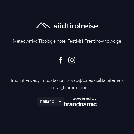
Meteo
|
Arrivo
|
Tipologie hotel
|
Festività
|
Trentino-Alto Adige
Imprint
|
Privacy
|
Impostazioni privacy
|
Accessibilità
|
Sitemap
|
Copyright immagini