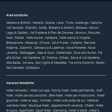
Aree turistiche:
Merano e dintorni
,
Merano
,
Scena
,
Lana
,
Tirolo
,
Avelengo
,
Naturno
,
Val Venosta
,
Silandro
,
Solda
,
Bolzano & dintorni
,
Bolzano
,
Renon
,
Lago di Caldaro
,
Val Pusteria & Plan de Corones
,
Brunico
,
Riscone
,
Gais
,
Falzes
,
Valle Aurina
,
Valdaora
,
Valle Isarco & Wipptal
,
Bressanone
,
Maranza
,
Chiusa
,
Val di Funes
,
Vipiteno
,
Racines
,
Ridanna
,
Dolomiti
,
Catinaccio & Latemar
,
Nova Ponente
,
Nova
Levante
,
Obereggen
,
Alpe di Siusi
,
Castelrotto
,
Siusi allo Sciliar
,
Fiè
allo Sciliar
,
Val Gardena
,
St. Cristina
,
Ortisei
,
Selva di Val Gardena
,
Alta Badia
,
Corvara
,
San Vigilio di Marebbe
,
Tre cime Dolomiti
,
Sesto
,
San Candido
,
Dobbiaco
Vacanze tematiche:
Hotel romantici
,
Hotel con spa
,
Family hotel
,
Hotel pet friendly
,
Golf
hotel
,
Hotel per escursionisti
,
Bike hotel
,
Hotel per motociclisti
,
Hotel
gourmet
,
Hotel al lago
,
Vinhotel
,
Hotel sulle piste da sci
,
Medical
wellness hotel
,
Boutique hotel
,
Appartamenti vacanza
,
Chalet
,
Hotel
di lusso
,
Aparthotel
,
Sport hotel
,
Glamping
,
Hotel 3 stelle
,
Hotel 4