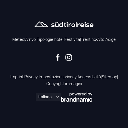
Meteo
|
Arrivo
|
Tipologie hotel
|
Festività
|
Trentino-Alto Adige
Imprint
|
Privacy
|
Impostazioni privacy
|
Accessibilità
|
Sitemap
|
Copyright immagini