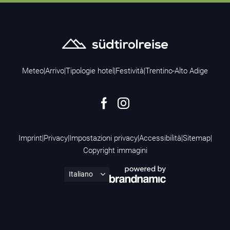
Meteo
|
Arrivo
|
Tipologie hotel
|
Festività
|
Trentino-Alto Adige
Imprint
|
Privacy
|
Impostazioni privacy
|
Accessibilità
|
Sitemap
|
Copyright immagini