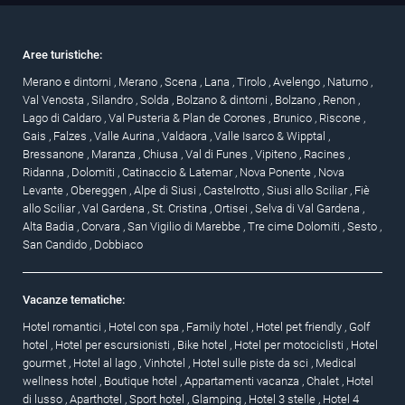
Aree turistiche:
Merano e dintorni
,
Merano
,
Scena
,
Lana
,
Tirolo
,
Avelengo
,
Naturno
,
Val Venosta
,
Silandro
,
Solda
,
Bolzano & dintorni
,
Bolzano
,
Renon
,
Lago di Caldaro
,
Val Pusteria & Plan de Corones
,
Brunico
,
Riscone
,
Gais
,
Falzes
,
Valle Aurina
,
Valdaora
,
Valle Isarco & Wipptal
,
Bressanone
,
Maranza
,
Chiusa
,
Val di Funes
,
Vipiteno
,
Racines
,
Ridanna
,
Dolomiti
,
Catinaccio & Latemar
,
Nova Ponente
,
Nova
Levante
,
Obereggen
,
Alpe di Siusi
,
Castelrotto
,
Siusi allo Sciliar
,
Fiè
allo Sciliar
,
Val Gardena
,
St. Cristina
,
Ortisei
,
Selva di Val Gardena
,
Alta Badia
,
Corvara
,
San Vigilio di Marebbe
,
Tre cime Dolomiti
,
Sesto
,
San Candido
,
Dobbiaco
Vacanze tematiche:
Hotel romantici
,
Hotel con spa
,
Family hotel
,
Hotel pet friendly
,
Golf
hotel
,
Hotel per escursionisti
,
Bike hotel
,
Hotel per motociclisti
,
Hotel
gourmet
,
Hotel al lago
,
Vinhotel
,
Hotel sulle piste da sci
,
Medical
wellness hotel
,
Boutique hotel
,
Appartamenti vacanza
,
Chalet
,
Hotel
di lusso
,
Aparthotel
,
Sport hotel
,
Glamping
,
Hotel 3 stelle
,
Hotel 4